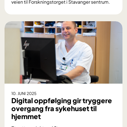
veien til Forskningstorget i Stavanger sentrum.
S
t
o
r
i
n
t
e
r
e
s
s
e
10. JUNI 2025
f
Digital oppfølging gir tryggere
o
overgang fra sykehuset til
r
hjemmet
f
o