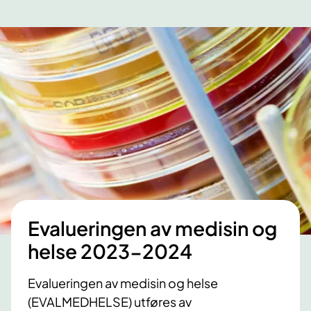
k
a
o
n
s
g
e
f
l
r
i
a
d
s
e
y
l
k
s
e
e
h
r
u
f
s
ø
Evalueringen av medisin og
e
r
t
helse 2023-2024
d
t
e
i
Evalueringen av medisin og helse
o
l
(EVALMEDHELSE) utføres av
p