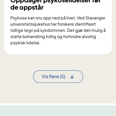
i
de oppstår
n
g
Psykose kan snu opp ned på livet. Ved Stavanger
g
universitetssjukehus har forskere identifisert
i
tidlige tegn på sykdommen. Det gjør det mulig å
r
starte behandling tidlig og forhindre alvorlig
t
psykisk lidelse.
r
O
y
p
g
p
g
d
e
a
Vis flere
(5)
r
g
e
e
o
r
v
p
e
s
r
y
g