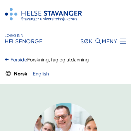
Hopp
til
innhold
LOGG INN
HELSENORGE
SØK
MENY
Forside
Forskning, fag og utdanning
Norsk
English