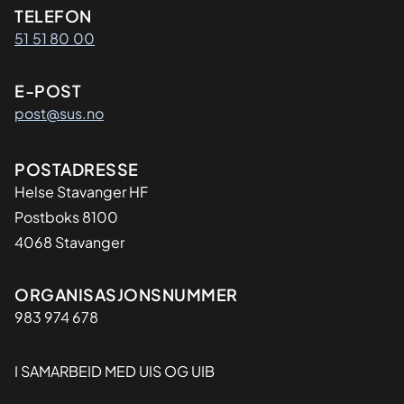
Kontaktinformasjon
TELEFON
51 51 80 00
E-POST
post@sus.no
Adresse
POSTADRESSE
Helse Stavanger HF
Postboks 8100
4068 Stavanger
Organisasjon
ORGANISASJONSNUMMER
983 974 678
I SAMARBEID MED UIS OG UIB