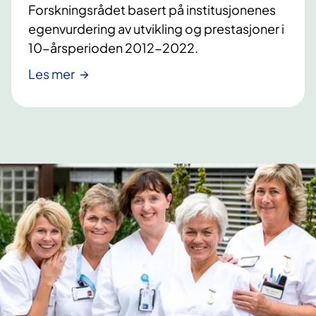
h
p
Forskningsrådet basert på institusjonenes
j
s
egenvurdering av utvikling og prestasjoner i
e
t
10-årsperioden 2012-2022.
m
å
m
Les mer
r
e
t