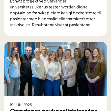
Et nytt prosjekt ved Stavanger
r
universitetssjukehus tester hvordan digital
s
oppfølging fra sykepleiere kan gi bedre støtte til
k
pasienter med hjertesvikt eller tarmkreft etter
n
utskrivelse. Resultatene viser at pasientene
…
i
D
n
i
g
g
i
t
a
l
o
p
p
f
ø
l
10. JUNI 2025
g
Oppdager psykoselidelser før