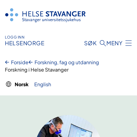
Hopp
til
innhold
LOGG INN
HELSENORGE
SØK
MENY
Forside
Forskning, fag og utdanning
Forskning i Helse Stavanger
Norsk
English