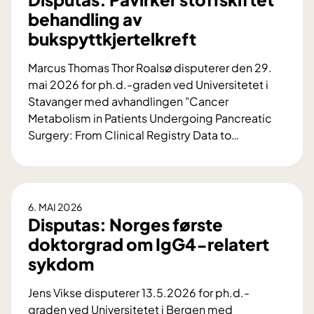
t
behandling av
a
bukspyttkjertelkreft
s
:
Marcus Thomas Thor Roalsø disputerer den 29.
N
mai 2026 for ph.d.-graden ved Universitetet i
y
Stavanger med avhandlingen "Cancer
k
Metabolism in Patients Undergoing Pancreatic
u
Surgery: From Clinical Registry Data to
…
n
D
n
i
s
s
k
p
6. MAI 2026
a
u
Disputas: Norges første
p
t
doktorgrad om IgG4-relatert
o
a
sykdom
m
s
l
:
Jens Vikse disputerer 13.5.2026 for ph.d.-
e
P
graden ved Universitetet i Bergen med
k