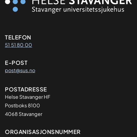
Kontaktinformasjon
TELEFON
51 51 80 00
E-POST
post@sus.no
Adresse
POSTADRESSE
Helse Stavanger HF
Postboks 8100
4068 Stavanger
Organisasjon
ORGANISASJONSNUMMER