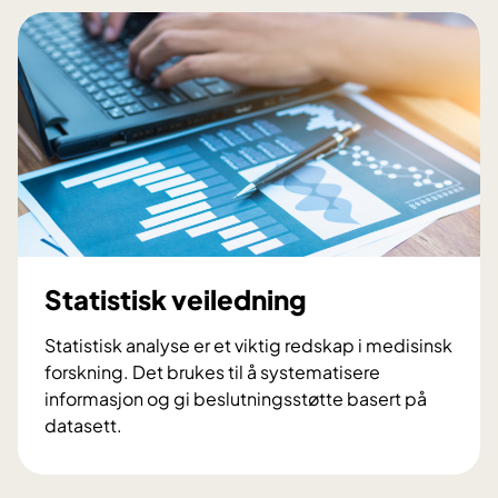
r
s
k
n
i
n
g
s
s
t
ø
Statistisk veiledning
t
t
Statistisk analyse er et viktig redskap i medisinsk
e
forskning. Det brukes til å systematisere
informasjon og gi beslutningsstøtte basert på
datasett.
S
t