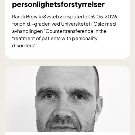
a
personlighetsforstyrrelser
e
a
v
h
t
p
Randi Breivik Øvstebø disputerte 06.05.2026
a
a
r
for ph.d.-graden ved Universitetet i Oslo med
n
g
o
avhandlingen "Countertransference in the
d
i
s
treatment of patients with personality
l
r
t
disorders".
i
n
D
a
n
y
i
t
g
k
s
a
?
u
p
k
n
u
r
n
t
e
s
a
f
k
s
t
a
:
?
p
T
o
e
m
r