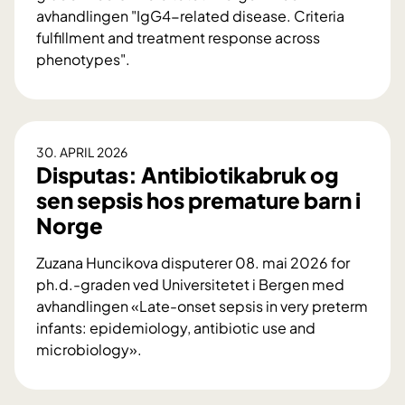
å
avhandlingen "IgG4-related disease. Criteria
k
v
fulfillment and treatment response across
a
i
phenotypes".
s
r
D
j
k
i
e
e
s
e
r
p
t
30. APRIL 2026
s
u
Disputas: Antibiotikabruk og
t
t
t
e
sen sepsis hos premature barn i
o
a
r
Norge
f
s
b
f
:
u
Zuzana Huncikova disputerer 08. mai 2026 for
s
N
k
ph.d.-graden ved Universitetet i Bergen med
k
o
s
avhandlingen «Late-onset sepsis in very preterm
i
r
p
infants: epidemiology, antibiotic use and
f
g
y
microbiology».
t
e
t
D
e
s
t
i
t