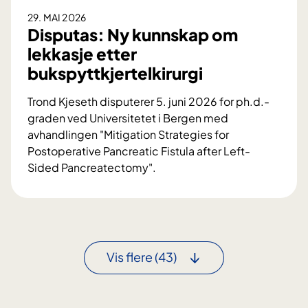
b
a
a
29. MAI 2026
p
Disputas: Ny kunnskap om
r
e
n
lekkasje etter
u
a
bukspyttkjertelkirurgi
t
s
e
v
Trond Kjeseth disputerer 5. juni 2026 for ph.d.-
r
e
graden ved Universitetet i Bergen med
s
k
avhandlingen "Mitigation Strategies for
f
s
Postoperative Pancreatic Fistula after Left-
ø
t
Sided Pancreatectomy".
l
o
D
e
g
i
l
u
s
s
t
p
e
v
u
Vis flere
(43)
r
i
t
i
k
a
m
l
s
ø