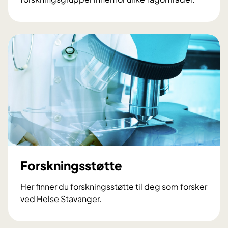
F
o
r
s
k
n
i
n
g
s
g
r
u
Forskningsstøtte
p
p
Her finner du forskningsstøtte til deg som forsker
e
ved Helse Stavanger.
r
F
o