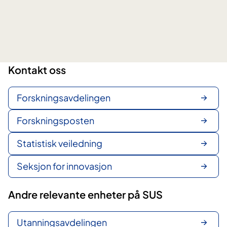
a
t
i
s
t
i
Kontakt oss
s
k
Forskningsavdelingen
v
e
Forskningsposten
i
l
Statistisk veiledning
e
d
Seksjon for innovasjon
n
i
Andre relevante enheter på SUS
n
g
Utanningsavdelingen