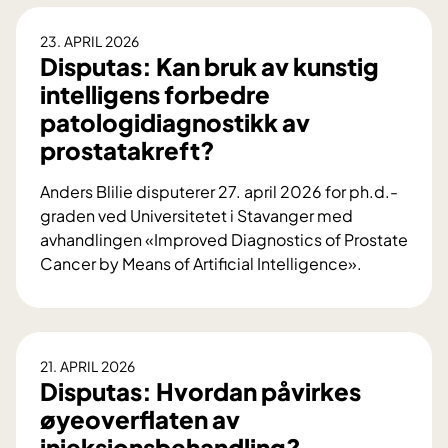
f
k
s
b
ø
j
p
e
23. APRIL 2026
r
e
u
Disputas: Kan bruk av kunstig
h
s
r
t
a
intelligens forbedre
t
t
a
n
patologidiagnostikk av
e
e
s
d
d
prostatakreft?
l
:
l
o
k
A
i
Anders Blilie disputerer 27. april 2026 for ph.d.-
k
i
n
n
graden ved Universitetet i Stavanger med
t
r
t
g
avhandlingen «Improved Diagnostics of Prostate
o
u
i
a
Cancer by Means of Artificial Intelligence».
r
r
b
v
D
g
g
i
b
i
r
i
o
u
s
a
t
k
p
d
21. APRIL 2026
i
s
u
o
Disputas: Hvordan påvirkes
k
p
t
m
øyeoverflaten av
a
y
a
I
b
injeksjonsbehandling?
t