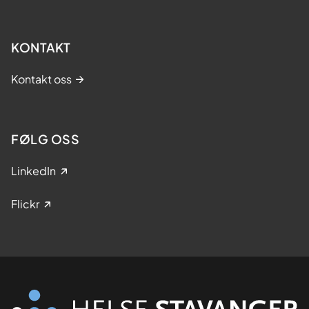
r
r
t
e
e
l
KONTAKT
l
s
k
e
Kontakt oss
i
r
r
u
r
FØLG OSS
g
i
LinkedIn
Flickr