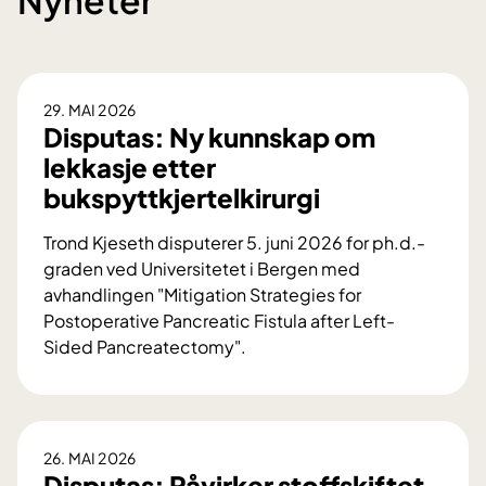
29. MAI 2026
Disputas: Ny kunnskap om
lekkasje etter
bukspyttkjertelkirurgi
Trond Kjeseth disputerer 5. juni 2026 for ph.d.-
graden ved Universitetet i Bergen med
avhandlingen "Mitigation Strategies for
Postoperative Pancreatic Fistula after Left-
Sided Pancreatectomy".
D
i
s
p
26. MAI 2026
u
Disputas: Påvirker stoffskiftet