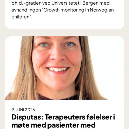
f
ph.d.-graden ved Universitetet i Bergen med
a
l
avhandlingen "Growth monitoring in Norwegian
t
a
children".
o
t
D
l
e
i
o
n
s
g
a
p
i
v
u
d
i
t
i
n
a
a
j
s
g
e
:
n
k
R
o
s
u
s
j
t
t
o
i
9. JUNI 2026
i
n
n
Disputas: Terapeuters følelser i
k
s
e
møte med pasienter med
k
b
d