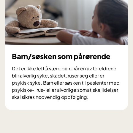
n
r
t
e
-
l
o
d
g
r
p
e
å
r
Barn/søsken som pårørende
ø
r
Det er ikke lett å være barn når en av foreldrene
e
blir alvorlig syke, skadet, ruser seg eller er
n
psykisk syke. Barn eller søsken til pasienter med
d
psykiske-, rus- eller alvorlige somatiske lidelser
e
skal sikres nødvendig oppfølging.
o
B
p
a
p
r
l
n
æ
/