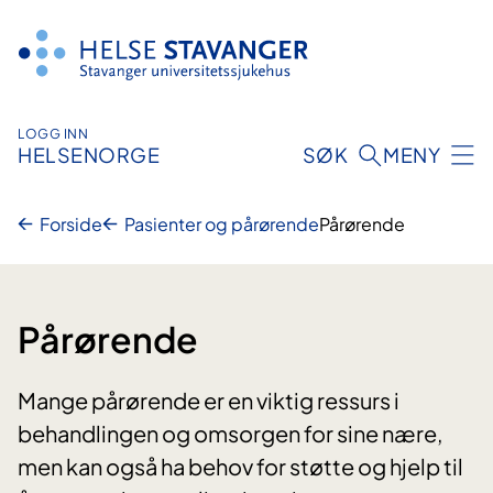
Hopp
til
innhold
LOGG INN
HELSENORGE
SØK
MENY
Forside
Pasienter og pårørende
Pårørende
Pårørende
Mange pårørende er en viktig ressurs i
behandlingen og omsorgen for sine nære,
men kan også ha behov for støtte og hjelp til