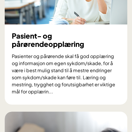
a
n
k
t
i
Pasient- og
l
pårørendeopplæring
b
a
Pasienter og pårørende skal få god opplæring
r
og informasjon om egen sykdom/skade, for å
n
være i best mulig stand til å mestre endringer
,
som sykdom/skade kan føre til. Læring og
u
mestring, trygghet og forutsigbarhet er viktige
n
mål for opplærin...
g
P
e
a
o
s
g
i
f
e
o