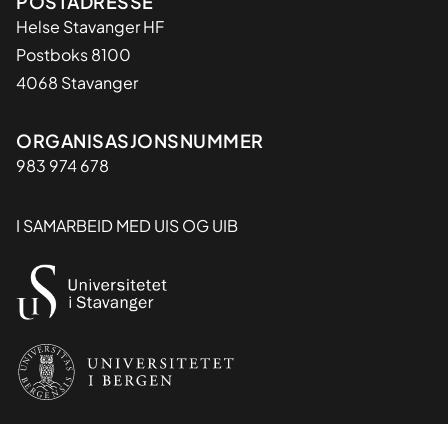
Adresse
POSTADRESSE
Helse Stavanger HF
Postboks 8100
4068 Stavanger
Organisasjon
ORGANISASJONSNUMMER
983 974 678
I SAMARBEID MED UIS OG UIB