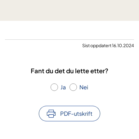
r
s
i
ø
n
s
g
k
e
n
Sist oppdatert 16.10.2024
s
o
m
Fant du det du lette etter?
p
å
Ja
Nei
r
ø
r
e
PDF-utskrift
n
d
e