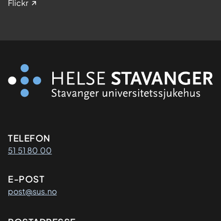
Flickr
Kontaktinformasjon
TELEFON
51 51 80 00
E-POST
post@sus.no