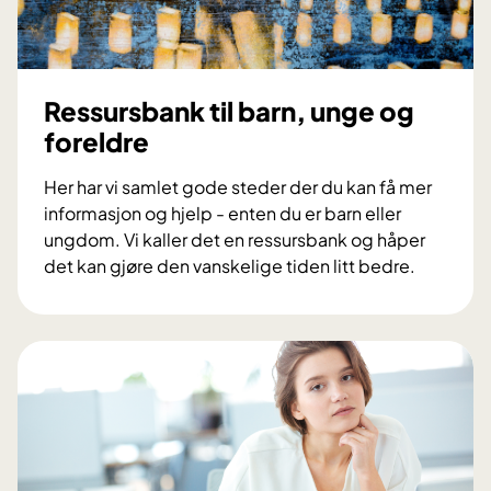
Ressursbank til barn, unge og
foreldre
Her har vi samlet gode steder der du kan få mer
informasjon og hjelp - enten du er barn eller
ungdom. Vi kaller det en ressursbank og håper
det kan gjøre den vanskelige tiden litt bedre.
R
e
s
s
u
r
s
b