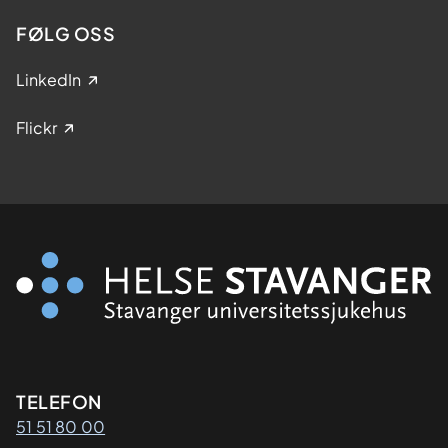
FØLG OSS
LinkedIn
Flickr
Kontaktinformasjon
TELEFON
51 51 80 00