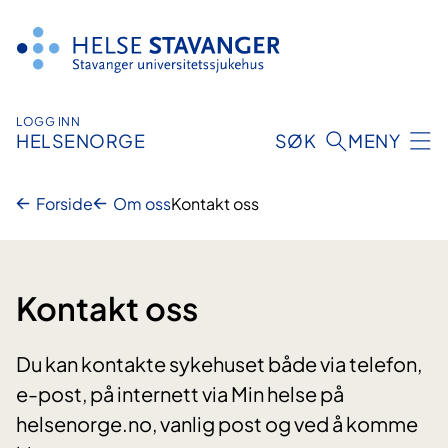
Hopp
til
innhold
LOGG INN
HELSENORGE
SØK
MENY
Forside
Om oss
Kontakt oss
Kontakt oss
Du kan kontakte sykehuset både via telefon,
e-post, på internett via Min helse på
helsenorge.no, vanlig post og ved å komme