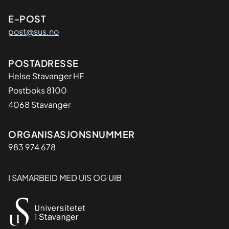
E-POST
post@sus.no
Adresse
POSTADRESSE
Helse Stavanger HF
Postboks 8100
4068 Stavanger
Organisasjon
ORGANISASJONSNUMMER
983 974 678
I SAMARBEID MED UIS OG UIB