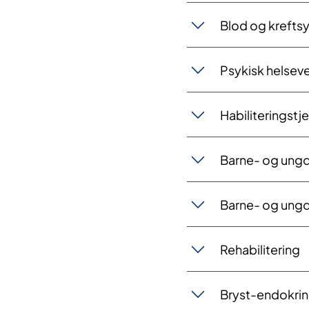
Blod og kreft
Psykisk helsev
Habiliteringstj
Barne- og ungd
Barne- og ung
Rehabilitering
Bryst-endokrink