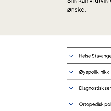
Slik kan vi utvi
ønske.
Helse Stavange
Øyepoliklinikk
Diagnostisk se
Ortopedisk poli