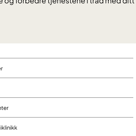
kle og forbedre tjenestene i tråd med dit
r
nter
klinikk