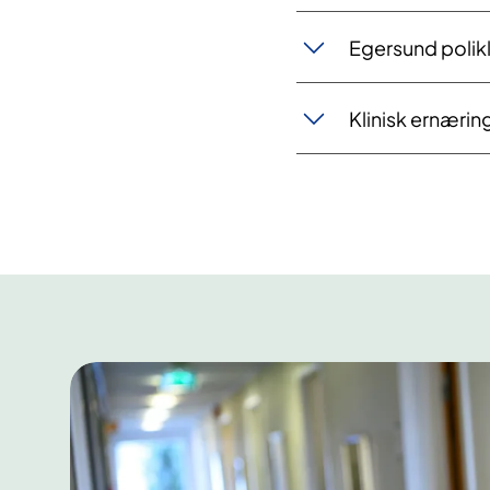
Egersund polikl
Klinisk ernærin