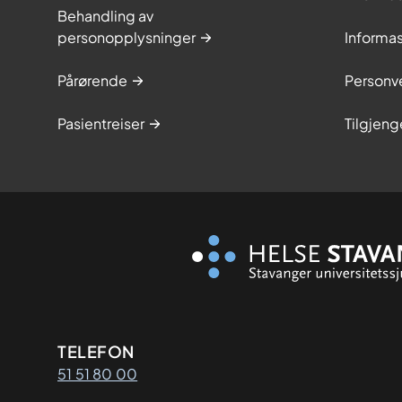
Behandling av
personopplysninger
Informa
Pårørende
Personve
Pasientreiser
Tilgjeng
Kontaktinformasjon
TELEFON
51 51 80 00