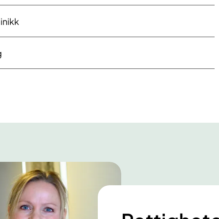
inikk
g