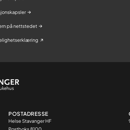
sjonskapsler
rn på nettstedet
elighetserklæring
Adresse
POSTADRESSE
Helse Stavanger HF
Postboks 8100