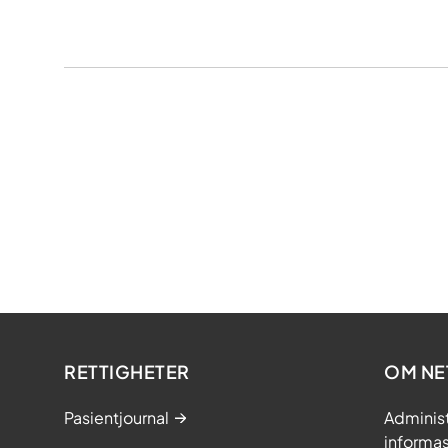
RETTIGHETER
OM NE
Pasientjournal
Adminis
informa