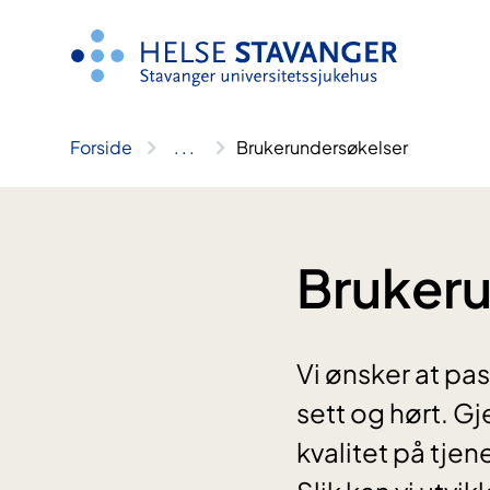
Hopp
til
innhold
Forside
..
.
Brukerundersøkelser
Brukeru
Vi ønsker at pas
sett og hørt. G
kvalitet på tje