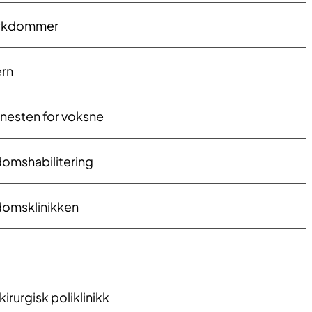
sykdommer
ern
enesten for voksne
omshabilitering
domsklinikken
irurgisk poliklinikk