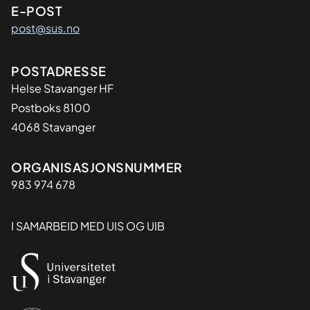
E-POST
post@sus.no
Adresse
POSTADRESSE
Helse Stavanger HF
Postboks 8100
4068 Stavanger
Organisasjon
ORGANISASJONSNUMMER
983 974 678
I SAMARBEID MED UIS OG UIB