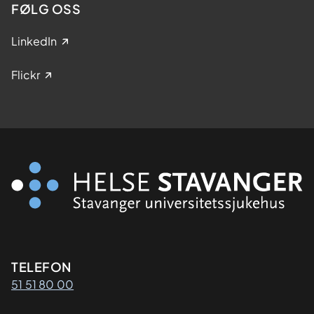
FØLG OSS
LinkedIn
Flickr
Kontaktinformasjon
TELEFON
51 51 80 00