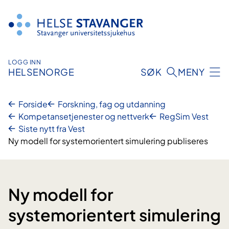
Hopp
til
innhold
LOGG INN
HELSENORGE
SØK
MENY
Forside
Forskning, fag og utdanning
Kompetansetjenester og nettverk
RegSim Vest
Siste nytt fra Vest
Ny modell for systemorientert simulering publiseres
Ny modell for
systemorientert simulering