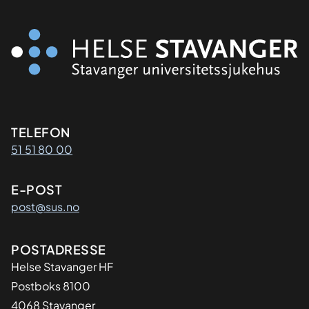
Kontaktinformasjon
TELEFON
51 51 80 00
E-POST
post@sus.no
Adresse
POSTADRESSE
Helse Stavanger HF
Postboks 8100
4068 Stavanger