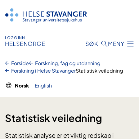
Hopp
til
innhold
LOGG INN
HELSENORGE
SØK
MENY
Forside
Forskning, fag og utdanning
Forskning i Helse Stavanger
Statistisk veiledning
Norsk
English
Statistisk veiledning
Statistisk analyse er et viktig redskap i