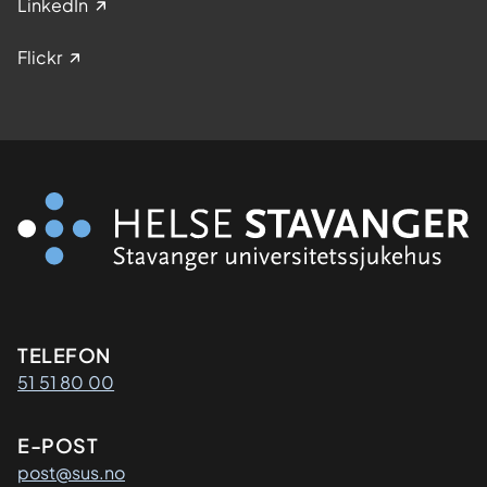
LinkedIn
Flickr
Kontaktinformasjon
TELEFON
51 51 80 00
E-POST
post@sus.no