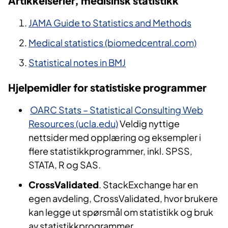
Artikkelserier, medisinsk statistikk
JAMA Guide to Statistics and Methods
Medical statistics (biomedcentral.com)
Statistical notes in BMJ
Hjelpemidler for statistiske programmer
​
OARC Stats – Statistical Consulting Web
Resources (ucla.edu)
Veldig nyttige
nettsider med opplæring og eksempler i
flere statistikkprogrammer, inkl. SPSS,
STATA, R og SAS.
CrossValidated
. ​StackExchange har en
egen avdeling, CrossValidated, hvor brukere
kan legge ut spørsmål om statistikk og bruk
av statistikkprogrammer.