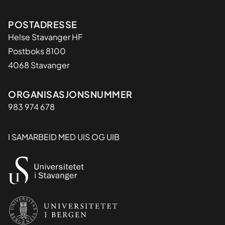
Adresse
POSTADRESSE
Helse Stavanger HF
Postboks 8100
4068 Stavanger
Organisasjon
ORGANISASJONSNUMMER
983 974 678
I SAMARBEID MED UIS OG UIB