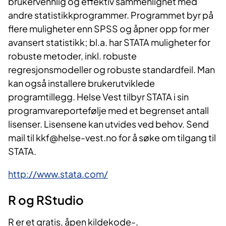
brukervennlig og effektiv sammenlignet med
andre statistikkprogrammer. Programmet byr på
flere muligheter enn SPSS og åpner opp for mer
avansert statistikk; bl.a. har STATA muligheter for
robuste metoder, inkl. robuste
regresjonsmodeller og robuste standardfeil. Man
kan også installere brukerutviklede
programtillegg. Helse Vest tilbyr STATA i sin
programvareportefølje med et begrenset antall
lisenser. Lisensene kan utvides ved behov. Send
mail til kkf@helse-vest.no for å søke om tilgang til
STATA.
http://www.stata.com/
R og RStu​​​dio
R er et gratis, åpen kildekode-,