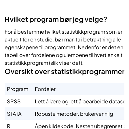
Hvilket pr​​ogram bør jeg velge?
For å bestemme hvilket statistikkprogram som er
aktuelt for en studie, bør man ta i betraktning alle
egenskapene til programmet. Nedenfor er det en
tabell over fordelene og ulempene til hvert enkelt
statistikkprogram (slik vi ser det).
Oversikt over statistikkprogrammer
​Program ​
​Fordeler
​SPSS
​Lett å læ​re og lett å bearbeide dataset
​STATA
​Robuste metoder, brukervennlig ​ ​
​R
​Åpen kildekode. Nesten ubegrenset ant