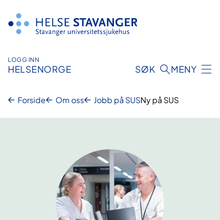
Hopp
til
innhold
LOGG INN
HELSENORGE
SØK
MENY
Forside
Om oss
Jobb på SUS
Ny på SUS