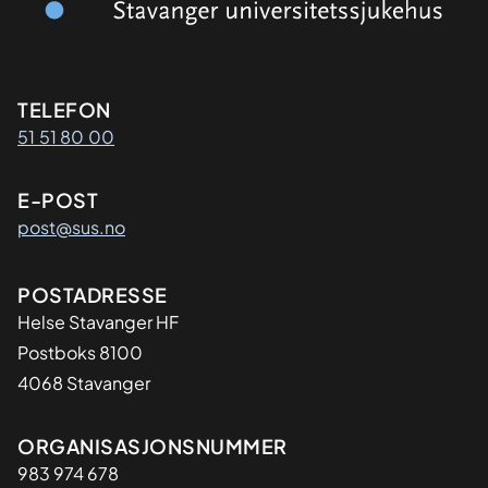
Kontaktinformasjon
TELEFON
51 51 80 00
E-POST
post@sus.no
Adresse
POSTADRESSE
Helse Stavanger HF
Postboks 8100
4068 Stavanger
Organisasjon
ORGANISASJONSNUMMER
983 974 678