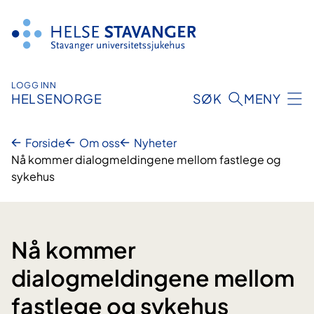
Hopp
til
innhold
LOGG INN
HELSENORGE
SØK
MENY
Forside
Om oss
Nyheter
Nå kommer dialogmeldingene mellom fastlege og
sykehus
Nå kommer
dialogmeldingene mellom
fastlege og sykehus