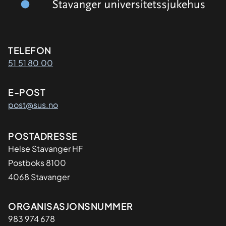
Kontaktinformasjon
TELEFON
51 51 80 00
E-POST
post@sus.no
Adresse
POSTADRESSE
Helse Stavanger HF
Postboks 8100
4068 Stavanger
Organisasjon
ORGANISASJONSNUMMER
983 974 678