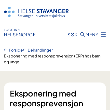
Hopp
til
innhold
LOGG INN
HELSENORGE
SØK
MENY
Forside
Behandlinger
Eksponering med responsprevensjon (ERP) hos barn
og unge
Eksponering med
responsprevensjon