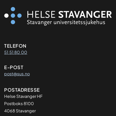
Kontaktinformasjon
TELEFON
51 51 80 00
E-POST
post@sus.no
Adresse
POSTADRESSE
Helse Stavanger HF
Postboks 8100
4068 Stavanger