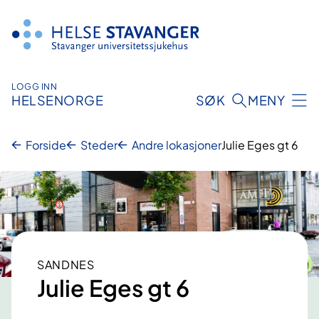
Hopp
til
innhold
LOGG INN
HELSENORGE
SØK
MENY
Forside
Steder
Andre lokasjoner
Julie Eges gt 6
SANDNES
Julie Eges gt 6