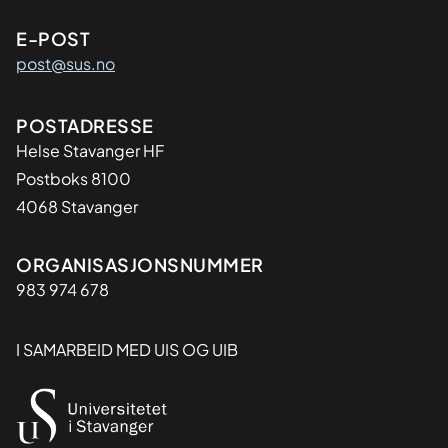
E-POST
post@sus.no
Adresse
POSTADRESSE
Helse Stavanger HF
Postboks 8100
4068 Stavanger
Organisasjon
ORGANISASJONSNUMMER
983 974 678
I SAMARBEID MED UIS OG UIB