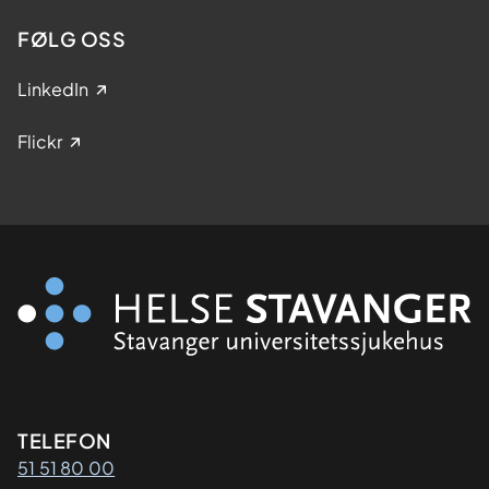
FØLG OSS
LinkedIn
Flickr
Kontaktinformasjon
TELEFON
51 51 80 00