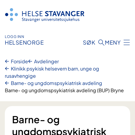
Hopp
til
innhold
LOGG INN
HELSENORGE
SØK
MENY
Forside
Avdelinger
Klinikk psykisk helsevern barn, unge og
rusavhengige
Barne- og ungdomspsykiatrisk avdeling
Barne- og ungdomspsykiatrisk avdeling (BUP) Bryne
Barne- og
ungdomspsykiatrisk