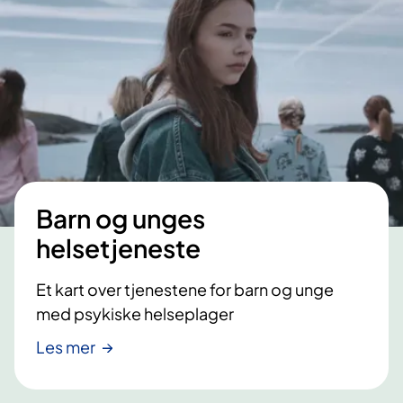
i
d
e
Barn og unges
helsetjeneste
Et kart over tjenestene for barn og unge
med psykiske helseplager
Les mer