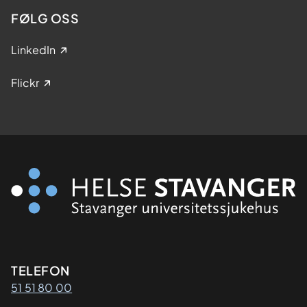
FØLG OSS
LinkedIn
Flickr
Kontaktinformasjon
TELEFON
51 51 80 00