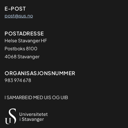
E-POST
post@sus.no
Adresse
POSTADRESSE
Helse Stavanger HF
Postboks 8100
4068 Stavanger
Organisasjon
ORGANISASJONSNUMMER
983 974 678
I SAMARBEID MED UIS OG UIB