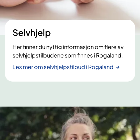
l
p
k
o
h
Selvhjelp
o
l
Her finner du nyttig informasjon om flere av
selvhjelpstilbudene som finnes i Rogaland.
Les mer om selvhjelpstilbud i Rogaland