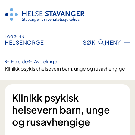
Hopp
til
innhold
LOGG INN
HELSENORGE
SØK
MENY
Forside
Avdelinger
Klinikk psykisk helsevern barn, unge og rusavhengige
Klinikk psykisk
helsevern barn, unge
og rusavhengige