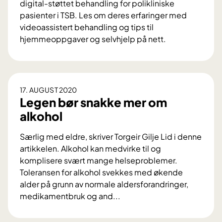
d
digital-støttet behandling for polikliniske
e
pasienter i TSB. Les om deres erfaringer med
t
videoassistert behandling og tips til
hjemmeoppgaver og selvhjelp på nett.
V
i
d
e
17. AUGUST 2020
o
Legen bør snakke mer om
a
alkohol
s
s
Særlig med eldre, skriver Torgeir Gilje Lid i denne
i
artikkelen. Alkohol kan medvirke til og
s
komplisere svært mange helseproblemer.
t
Toleransen for alkohol svekkes med økende
e
alder på grunn av normale aldersforandringer,
r
medikamentbruk og and...
t
L
b
e