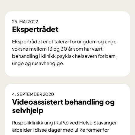
25. MAI 2022
Ekspertrådet
Ekspertrådet er et talerør for ungdom og unge
voksne mellom 13 og 30 år som har vært i
behandling i klinikk psykisk helsevern for barn,
unge og rusavhengige.
E
k
s
p
4. SEPTEMBER 2020
e
Videoassistert behandling og
r
selvhjelp
t
r
Ruspoliklinikk ung (RuPo) ved Helse Stavanger
å
arbeider i disse dager med ulike former for