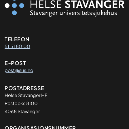
Kontaktinformasjon
TELEFON
51 51 80 00
E-POST
post@sus.no
Adresse
POSTADRESSE
Helse Stavanger HF
Postboks 8100
4068 Stavanger
ORGANISASJONSNUMMER