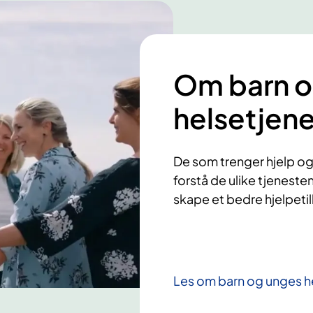
Om barn o
helsetjen
De som trenger hjelp og
forstå de ulike tjenesten
skape et bedre hjelpeti
Les om barn og unges h