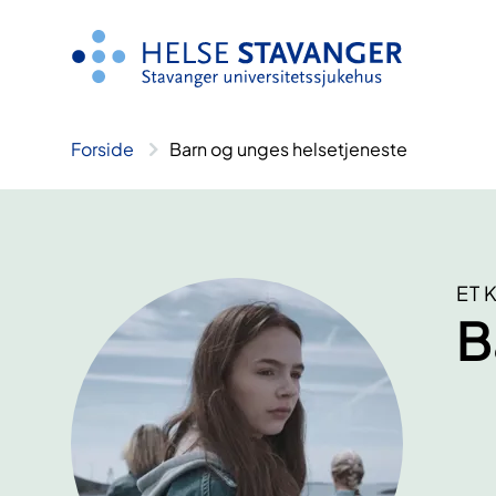
Hopp
til
innhold
Forside
Barn og unges helsetjeneste
ET 
B