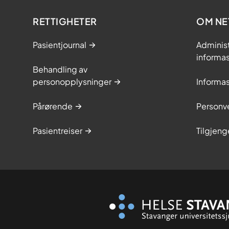
RETTIGHETER
OM NE
Pasientjournal
Adminis
informa
Behandling av
personopplysninger
Informa
Pårørende
Personve
Pasientreiser
Tilgjeng