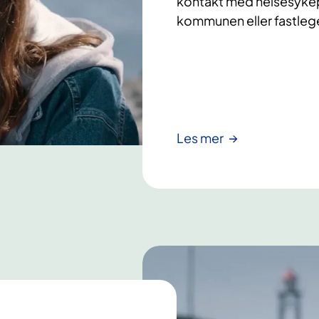
kontakt med helsesykepl
kommunen eller fastlege
Les mer