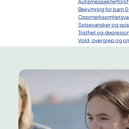
Autismespekterforst
Bekymring for barn 0
Oppmerksomhetsvan
Spisevansker og spis
Tristhet og depresjo
Vold, overgrep og o