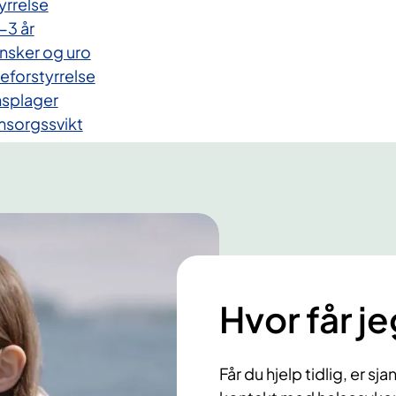
yrrelse
-3 år
sker og uro
eforstyrrelse
nsplager
msorgssvikt
Hvor får je
Får du hjelp tidlig, er sj