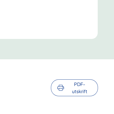
PDF-
utskrift