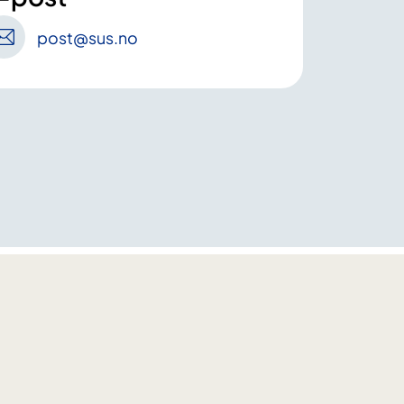
post
@sus
.no