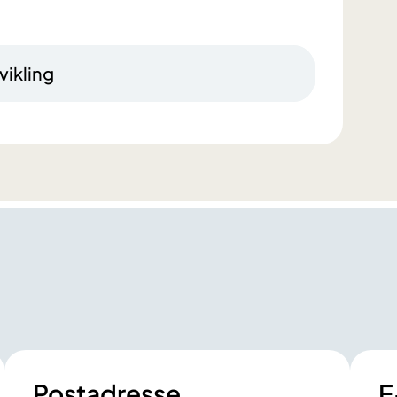
vikling
Postadresse
E