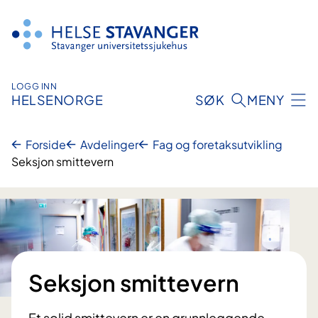
Hopp
til
innhold
LOGG INN
HELSENORGE
SØK
MENY
Forside
Avdelinger
Fag og foretaksutvikling
Seksjon smittevern
Seksjon smittevern
Et solid smittevern er en grunnleggende