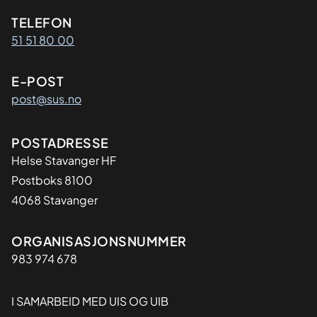
Kontaktinformasjon
TELEFON
51 51 80 00
E-POST
post@sus.no
Adresse
POSTADRESSE
Helse Stavanger HF
Postboks 8100
4068 Stavanger
Organisasjon
ORGANISASJONSNUMMER
983 974 678
I SAMARBEID MED UIS OG UIB