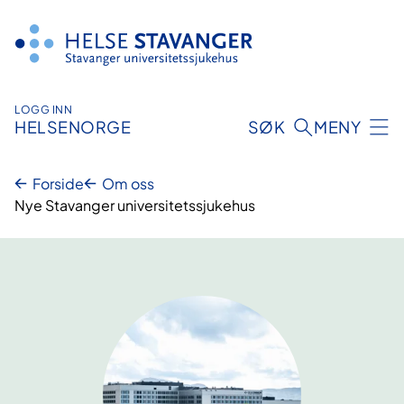
Hopp
til
innhold
LOGG INN
HELSENORGE
SØK
MENY
Forside
Om oss
Nye Stavanger universitetssjukehus