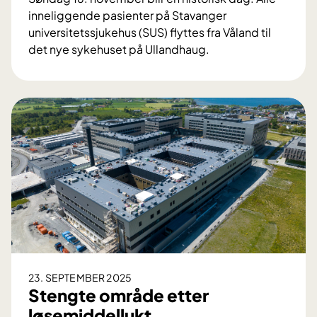
n
inneliggende pasienter på Stavanger
g
universitetssjukehus (SUS) flyttes fra Våland til
i
det nye sykehuset på Ullandhaug.
n
T
n
o
e
u
n
k
o
e
k
r
t
t
o
i
b
l
e
S
r
U
S
U
23. SEPTEMBER 2025
l
Stengte område etter
l
løsemiddellukt