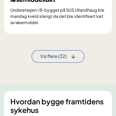
a
n
Underetasjen i B-bygget på SUS Ullandhaug ble
d
mandag kveld stengt da det ble identifisert lukt
h
av løsemiddel.
a
S
u
t
g
e
å
n
p
g
Vis flere
(32)
n
t
e
e
r
o
m
r
å
d
Hvordan bygge framtidens
e
sykehus
e
t