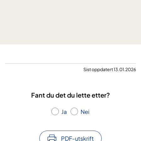
o
s
j
e
k
t
o
r
g
Sist oppdatert 13.01.2026
a
n
i
Fant du det du lette etter?
s
a
Ja
Nei
s
j
o
n
PDF-utskrift