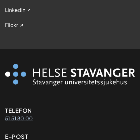
LinkedIn
Flickr
Kontaktinformasjon
TELEFON
51 51 80 00
E-POST