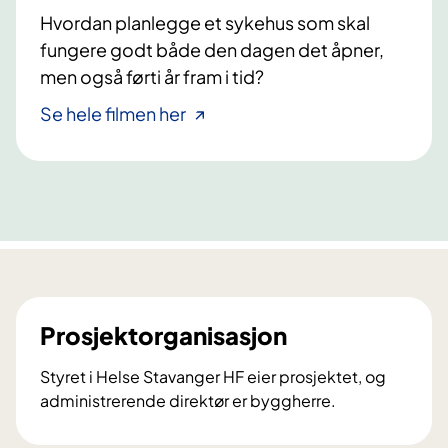
t
Hvordan planlegge et sykehus som skal
e
fungere godt både den dagen det åpner,
r
men også førti år fram i tid?
l
Se hele filmen her
ø
s
e
m
i
d
d
e
l
Prosjektorganisasjon
l
u
Styret i Helse Stavanger HF eier prosjektet, og
k
administrerende direktør er byggherre.
t
P
r