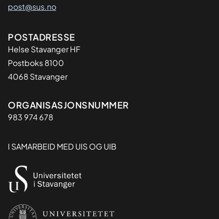
post@sus.no
Adresse
POSTADRESSE
Helse Stavanger HF
Postboks 8100
4068 Stavanger
Organisasjon
ORGANISASJONSNUMMER
983 974 678
I SAMARBEID MED UIS OG UIB