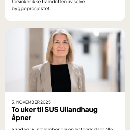
forsinker ikke framdriften av selve
byggeprosjektet.
E
-
b
y
g
g
e
t
:
B
e
s
l
3. NOVEMBER 2025
u
To uker til SUS Ullandhaug
t
åpner
n
i
Søndag 16. november blir en historisk dag: Alle