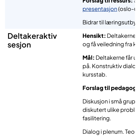
Forslag til ressurs:
Si
presentasjon
(oslo-un
Bidrar til læringsutbytt
Deltakeraktiv
Hensikt:
Deltakerne få
sesjon
og få veiledning fra k
Mål:
Deltakerne får ut
på. Konstruktiv dialo
kursstab.
Forslag til pedagogis
Diskusjon i små gruppe
diskutert ulike problem
fasilitering.
Dialog i plenum. Teor