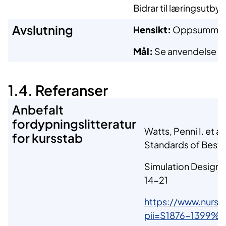
Bidrar til læringsutbytt
Avslutning
Hensikt:
Oppsummer
Mål:
Se anvendelse og 
1.4. Referanser
Anbefalt
fordypningslitteratur
Watts, Penni I. et a
for kursstab
Standards of Best 
Simulation Design
,
14-21
https://www.nursi
pii=S1876-1399%