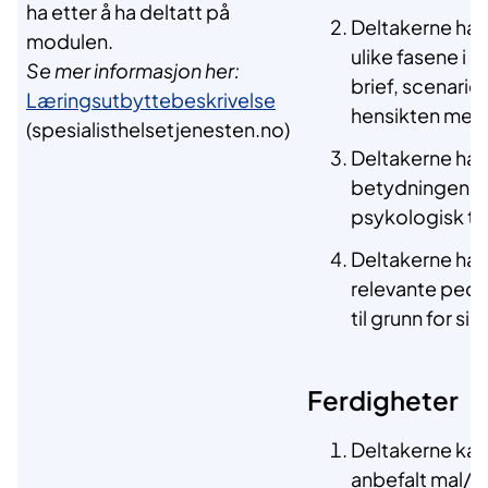
ha etter å ha deltatt på
Deltakerne ha
modulen.
ulike fasene i h
Se mer informasjon her:
brief, scenario
Læringsutbyttebeskrivelse
hensikten med
(spesialisthelsetjenesten.no)
Deltakerne ha
betydningen av 
psykologisk t
Deltakerne ha
relevante peda
til grunn for s
Ferdigheter
Deltakerne kan
anbefalt mal/v