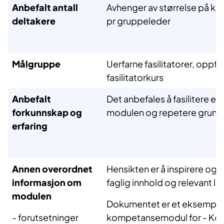
Anbefalt antall
Avhenger av størrelse på ku
deltakere
pr gruppeleder
Målgruppe
Uerfarne fasilitatorer, oppf
fasilitatorkurs
Anbefalt
Det anbefales å fasilitere en
forkunnskap og
modulen og repetere grunn
erfaring
Annen overordnet
Hensikten er å inspirere og 
informasjon om
faglig innhold og relevant lit
modulen
Dokumentet er et eksempel
-
forutsetninger
kompetansemodul for - Kom