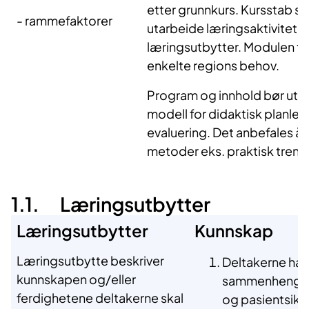
etter grunnkurs. Kursstab står
- rammefaktorer
utarbeide læringsaktiviteter
læringsutbytter. Modulen ti
enkelte regions behov.
Program og innhold bør utar
modell for didaktisk planle
evaluering. Det anbefales å 
metoder eks. praktisk tren
1.1. Læringsutbytter
Læringsutbytter
Kunnskap
Læringsutbytte beskriver
Deltakerne ha
kunnskapen og/eller
sammenhengen 
ferdighetene deltakerne skal
og pasientsikk