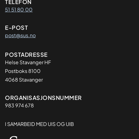
Kontaktinformasjon
TELEFON
51 51 80 00
E-POST
post@sus.no
Adresse
POSTADRESSE
Helse Stavanger HF
Postboks 8100
4068 Stavanger
Organisasjon
ORGANISASJONSNUMMER
983 974 678
I SAMARBEID MED UIS OG UIB