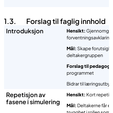
1.3. Forslag til faglig innhold
Introduksjon
Hensikt:
Gjennomgan
forventningsavklaring
Mål:
Skape forutsigba
deltakergruppen
Forslag til pedagogis
programmet
Bidrar til læringsutbyt
Repetisjon av
Hensikt:
Kort repetisj
fasene i simulering
Mål:
Deltakerne får en
trygghet i rollen som f