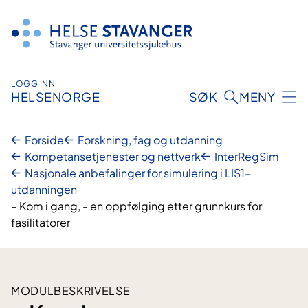
Hopp
til
innhold
LOGG INN
HELSENORGE
SØK
MENY
Forside
Forskning, fag og utdanning
Kompetansetjenester og nettverk
InterRegSim
Nasjonale anbefalinger for simulering i LIS1-
utdanningen
– Kom i gang, - en oppfølging etter grunnkurs for
fasilitatorer
MODULBESKRIVELSE