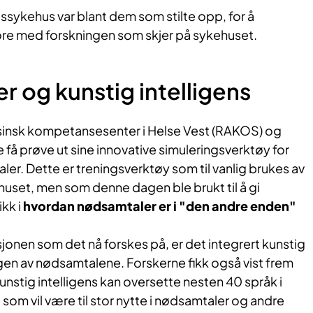
ssykehus var blant dem som stilte opp, for å
re med forskningen som skjer på sykehuset.
 og kunstig intelligens
sinsk kompetansesenter i Helse Vest (RAKOS) og
 få prøve ut sine innovative simuleringsverktøy for
er. Dette er treningsverktøy som til vanlig brukes av
huset, men som denne dagen ble brukt til å gi
ikk i
hvordan nødsamtaler er i "den andre enden"
sjonen som det nå forskes på, er det integrert kunstig
ingen av nødsamtalene. Forskerne fikk også vist frem
kunstig intelligens kan oversette nesten 40 språk i
 som vil være til stor nytte i nødsamtaler og andre