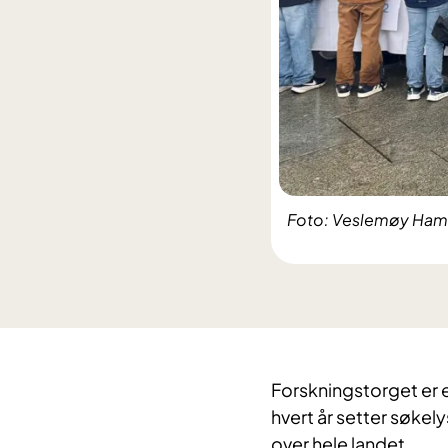
Foto: Veslemøy Hamr
Forskningstorget er e
hvert år setter søke
over hele landet.