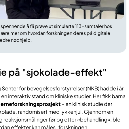
 spennende å få prøve ut simulerte 113-samtaler hos
 lære mer om hvordan forskningen deres på digitale
bedre nødhjelp.
die på "sjokolade-effekt"
Senter for bevegelsesforstyrrelser (NKB) hadde i år
n interaktiv stand om kliniske studier. Her fikk barna
jerneforskningsprosjekt
– en klinisk studie der
kolade, randomisert med lykkehjul. Gjennom en
 reaksjonsmålinger før og etter «behandling», ble
dan effekter kan måles i forskningen.