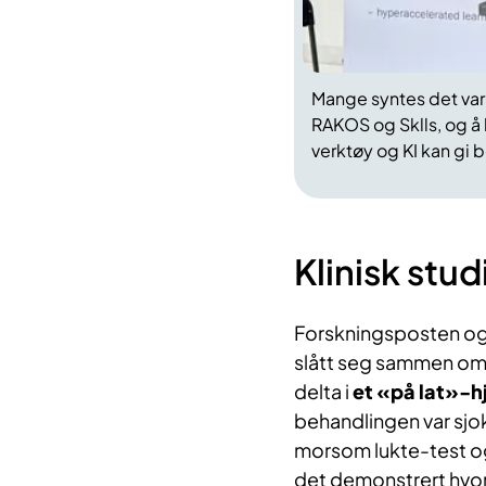
Mange syntes det var
RAKOS og Sklls, og å
verktøy og KI kan gi 
Klinisk stu
Forskningsposten og 
slått seg sammen om e
delta i
et «på lat»-h
behandlingen var sjo
morsom lukte-test og
det demonstrert hvor