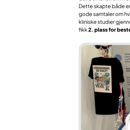
Dette skapte både en
gode samtaler om hvor
kliniske studier gjen
fikk
2. plass for bes