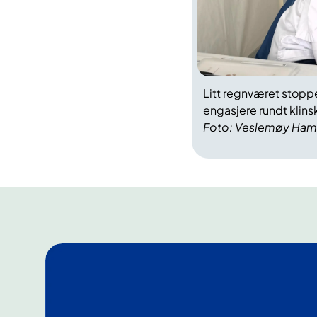
Litt regnværet stoppe
engasjere rundt klin
Foto: Veslemøy Hamr