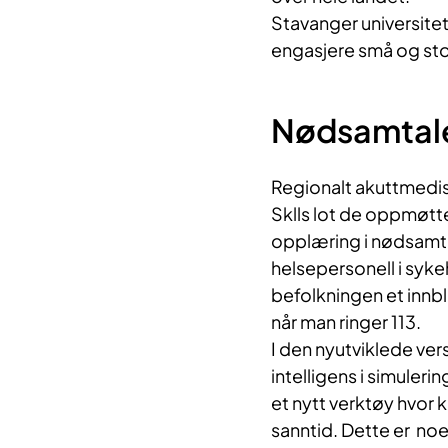
Stavanger universitet
engasjere små og sto
Nødsamtaler
Regionalt akuttmedi
Sklls lot de oppmøtte
opplæring i nødsamtal
helsepersonell i syke
befolkningen et innbl
når man ringer 113.
I den nyutviklede ver
intelligens i simuler
et nytt verktøy hvor 
sanntid. Dette er noe