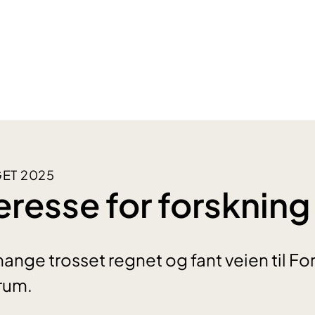
ET 2025
eresse for forskning
ge trosset regnet og fant veien til For
rum.