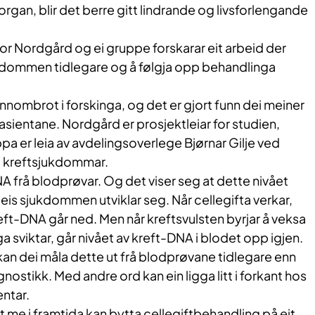
organ, blir det berre gitt lindrande og livsforlengande
or Nordgård og ei gruppe forskarar eit arbeid der
ukdommen tidlegare og å følgja opp behandlinga
ennombrot i forskinga, og det er gjort funn dei meiner
 pasientane. Nordgård er prosjektleiar for studien,
a er leia av avdelingsoverlege Bjørnar Gilje ved
g kreftsjukdommar.
 frå blodprøvar. Og det viser seg at dette nivået
is sjukdommen utviklar seg. Når cellegifta verkar,
reft-DNA går ned. Men når kreftsvulsten byrjar å veksa
a sviktar, går nivået av kreft-DNA i blodet opp igjen.
an dei måla dette ut frå blodprøvane tidlegare enn
stikk. Med andre ord kan ein ligga litt i forkant hos
entar.
u at me i framtida kan bytta cellegiftbehandling på eit