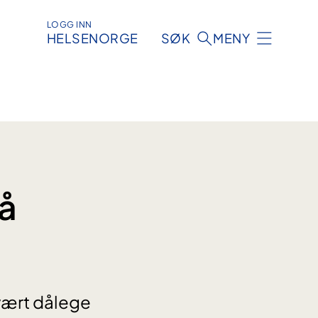
LOGG INN
HELSENORGE
SØK
MENY
å
svært dålege