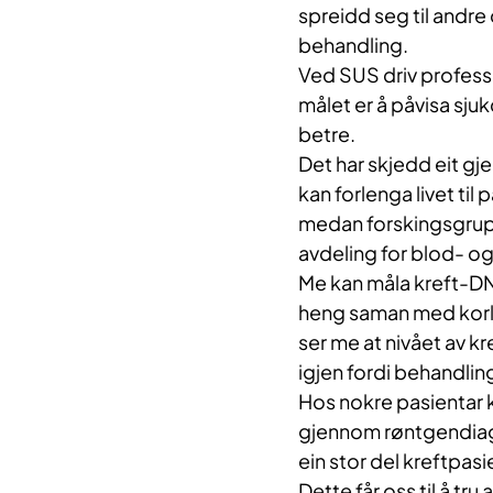
spreidd seg til andre 
behandling.
Ved SUS driv profess
målet er å påvisa sj
betre.
Det har skjedd eit gj
kan forlenga livet til
medan forskingsgrupp
avdeling for blod- o
Me kan måla kreft-DNA
heng saman med korle
ser me at nivået av k
igjen fordi behandling
Hos nokre pasientar k
gjennom røntgendiagno
ein stor del kreftpasi
Dette får oss til å tr