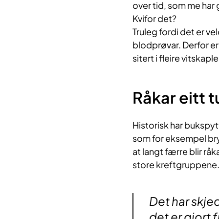
over tid, som me har gj
Kvifor det?
Truleg fordi det er v
blodprøvar. Derfor er 
sitert i fleire vitskapl
Råkar eitt t
Historisk har bukspyt
som for eksempel br
at langt færre blir r
store kreftgruppene
Det har skje
det er gjort 