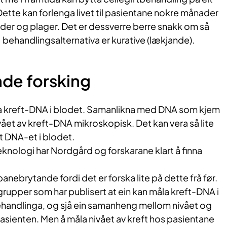
Dette kan forlenga livet til pasientane nokre månader
der og plager. Det er dessverre berre snakk om så
v behandlingsalternativa er kurative (lækjande).
de forsking
inna kreft-DNA i blodet. Samanlikna med DNA som kjem
ivået av kreft-DNA mikroskopisk. Det kan vera så lite
lt DNA-et i blodet.
eknologi har Nordgård og forskarane klart å finna
anebrytande fordi det er forska lite på dette frå før.
rgrupper som har publisert at ein kan måla kreft-DNA i
behandlinga, og sjå ein samanheng mellom nivået og
asienten. Men å måla nivået av kreft hos pasientane