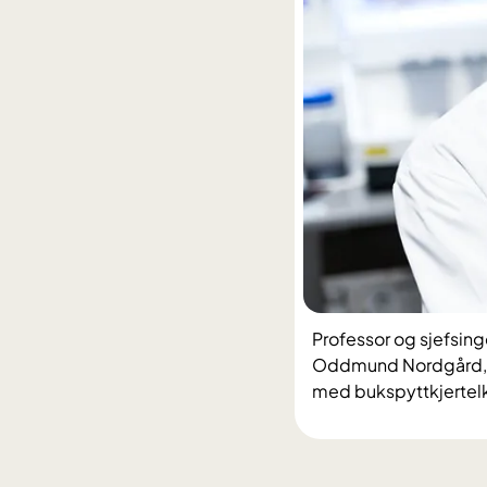
Professor og sjefsing
Oddmund Nordgård, har
med bukspyttkjertelk