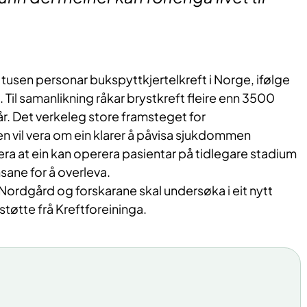
t tusen personar bukspyttkjertelkreft i Norge, ifølge
t. Til samanlikning råkar brystkreft fleire enn 3500
 år. Det verkeleg store framsteget for
n vil vera om ein klarer å påvisa sjukdommen
jera at ein kan operera pasientar på tidlegare stadium
sane for å overleva.
Nordgård og forskarane skal undersøka i eit nytt
støtte frå Kreftforeininga.