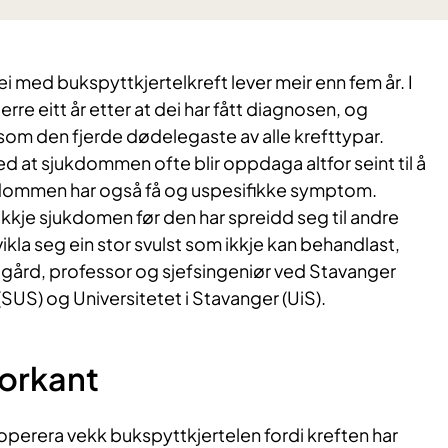
ei med bukspyttkjertelkreft lever meir enn fem år. I
erre eitt år etter at dei har fått diagnosen, og
 som den fjerde dødelegaste av alle krefttypar.
 at sjukdommen ofte blir oppdaga altfor seint til å
kdommen har også få og uspesifikke symptom.
kkje sjukdomen før den har spreidd seg til andre
vikla seg ein stor svulst som ikkje kan behandlast,
ård, professor og sjefsingeniør ved Stavanger
(SUS) og Universitetet i Stavanger (UiS).
forkant
å operera vekk bukspyttkjertelen fordi kreften har