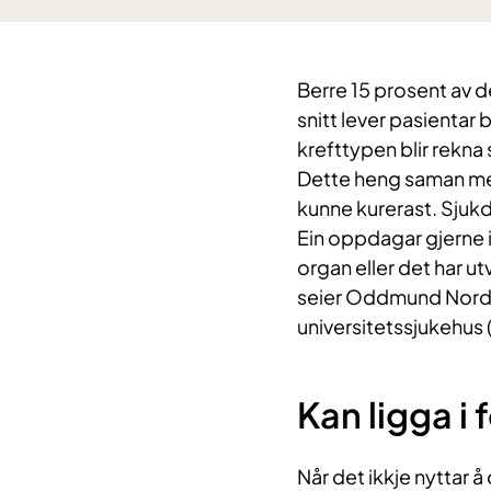
Berre 15 prosent av d
snitt lever pasientar b
krefttypen blir rekna
Dette heng saman med
kunne kurerast. Sju
Ein oppdagar gjerne i
organ eller det har ut
seier Oddmund Nordg
universitetssjukehus 
Kan ligga i 
Når det ikkje nyttar 