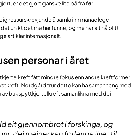
ort, er det gjort ganske lite på frå før.
eldig ressurskrevjande å samla inn månadlege
det unikt det me har funne, og me har alt nå blitt
ege artiklar internasjonalt.
usen personar i året
tkjertelkreft fått mindre fokus enn andre kreftformer
ystkreft. Nordgård trur dette kan ha samanheng med
åka av bukspyttkjertelkreft samanlikna med dei
.
dd eit gjennombrot i forskinga, og
funn dei meiner kan forlenga livet til