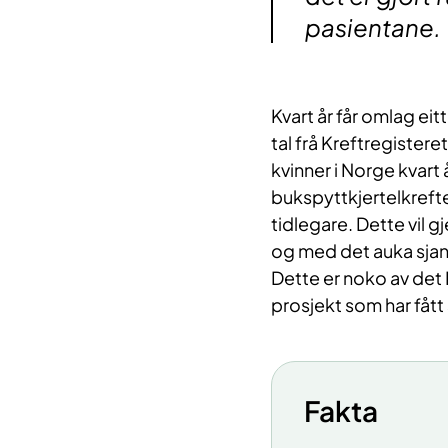
pasientane.
Kvart år får omlag eit
tal frå Kreftregistere
kvinner i Norge kvart
bukspyttkjertelkrefte
tidlegare. Dette vil g
og med det auka sjan
Dette er noko av det 
prosjekt som har fått 
Fakta