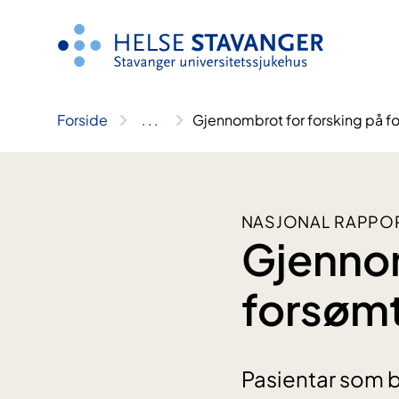
Hopp
til
innhold
Forside
..
.
Gjennombrot for forsking på f
NASJONAL RAPPOR
Gjennom
forsømt
Pasientar som bl