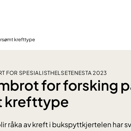
orsømt krefttype
T FOR SPESIALISTHELSETENESTA 2023
brot for forsking p
 krefttype
ir råka av kreft i bukspyttkjertelen har 