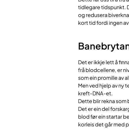
tidlegare tidspunkt. 
og redusera biverkna
kort tid fordi ingen a
Banebrytan
Det er ikkje lett å f
frå blodcellene, er n
som ein promille av a
Men ved hjelp av ny t
kreft-DNA-et.
Dette blir rekna som b
Det er ein del forska
blod før ein startar 
korleis det går med p