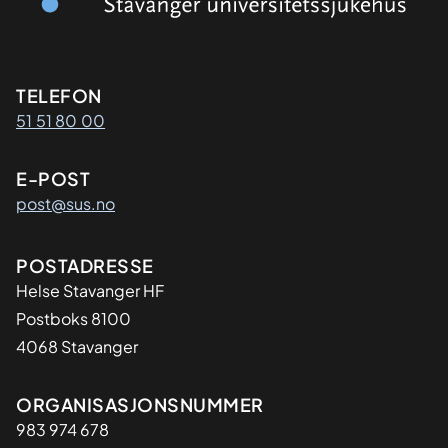
Kontaktinformasjon
TELEFON
51 51 80 00
E-POST
post@sus.no
Adresse
POSTADRESSE
Helse Stavanger HF
Postboks 8100
4068 Stavanger
Organisasjon
ORGANISASJONSNUMMER
983 974 678