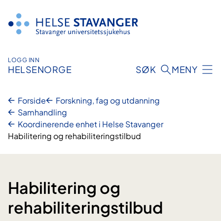
Hopp
til
innhold
LOGG INN
HELSENORGE
SØK
MENY
Forside
Forskning, fag og utdanning
Samhandling
Koordinerende enhet i Helse Stavanger
Habilitering og rehabiliteringstilbud
Habilitering og
rehabiliteringstilbud