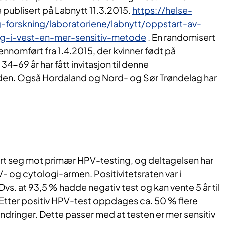
 publisert på Labnytt 11.3.2015.
https://helse-
-forskning/laboratoriene/labnytt/oppstart-av-
ng-i-vest-en-mer-sensitiv-metode
. En randomisert
nnomført fra 1.4.2015, der kvinner født på
 34-69 år har fått invitasjon til denne
n. Også Hordaland og Nord- og Sør Trøndelag har
vert seg mot primær HPV-testing, og deltagelsen har
V- og cytologi-armen. Positivitetsraten var i
Dvs. at 93,5 % hadde negativ test og kan vente 5 år til
Etter positiv HPV-test oppdages ca. 50 % flere
dringer. Dette passer med at testen er mer sensitiv