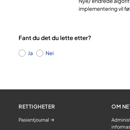
Nye/ endrede algorit
implementering vil fø
Fant du det du lette etter?
Ja
Nei
RETTIGHETER
OM NE
Pasientjournal
Adminis
informa