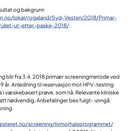
sultat og bakgrunn
en.no/lokal/rogaland/Syd-Vesten/2018/Primar-
rullet-ut-etter-paske-2018/
g blir fra 3.4. 2018 primær screeningmetode ved
9 år. Anledning til reservasjon mot HPV-testing
res i væskebasert prøve, som nå. Relevante kliniske
satt nødvendig. Anbefalinger bes fulgt- unngå
ning.
gisteret.no/screening/livmorhalsprogrammet/