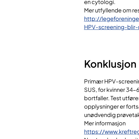
en cytologi.
Mer utfyllende om re
http://legeforening
HPV-screening-blir-
Konklusjon
Primær HPV-screenin
SUS, for kvinner 34-6
bortfaller. Test utfø
opplysninger er fort
unødvendig prøvetak
Mer informasjon
https://www.kreftre