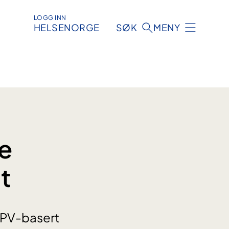
LOGG INN
HELSENORGE
SØK
MENY
le
t
HPV-basert