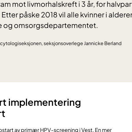
m mot livmorhalskreft i 3 år, for halvpa
 Etter påske 2018 vil alle kvinner i aldere
se og omsorgsdepartementet.
, cytologiseksjonen, seksjonsoverlege Jannicke Berland
t implementering
t
tart av primær HPV-screening i Vest. En mer