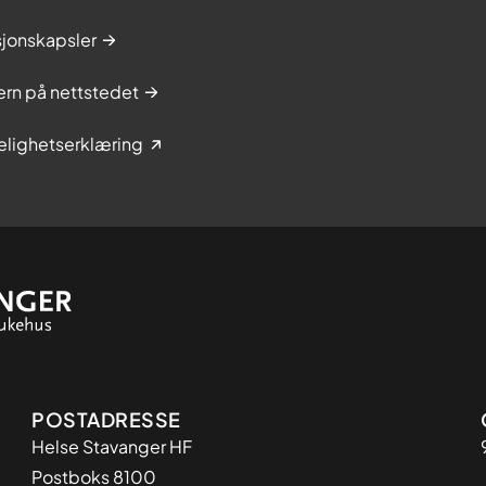
sjonskapsler
rn på nettstedet
elighetserklæring
Adresse
POSTADRESSE
Helse Stavanger HF
Postboks 8100