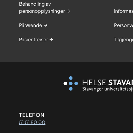
Behandling av
personopplysninger
Informa
Pårørende
Personve
Pasientreiser
Tilgjeng
Kontaktinformasjon
TELEFON
51 51 80 00