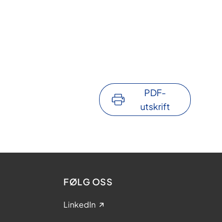
PDF-
utskrift
FØLG OSS
LinkedIn