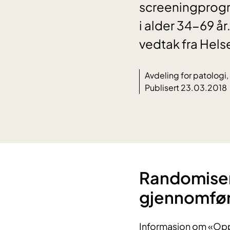
screeningprogra
i alder 34-69 år.
vedtak fra Hel
Avdeling for patologi
Publisert 23.03.2018
Randomiser
gjennomfør
Informasjon om «Opps