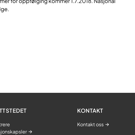
mer for oppfølging kommer 1.7.2018. Nasjonal
lge.
TTSTEDET
KONTAKT
trere
Kontakt oss
sjonskapsler