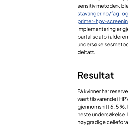
sensitiv metode», ble
stavanger.no/fag-og
primer-hpv-screeni
implementering er gje
partallsdato i alderen
undersøkelsesmetode
deltatt.
Resultat
Få kvinner har reser
vært tilsvarende i HP
gjennomsnitt 6, 5 %. 
neste undersøkelse. 
høygradige celleforan