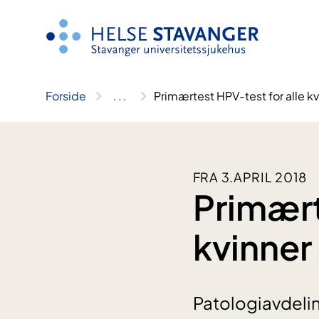
Hopp
til
innhold
Forside
..
.
Primærtest HPV-test for alle kv
FRA 3.APRIL 2018
Primært
kvinner
Patologiavdelin