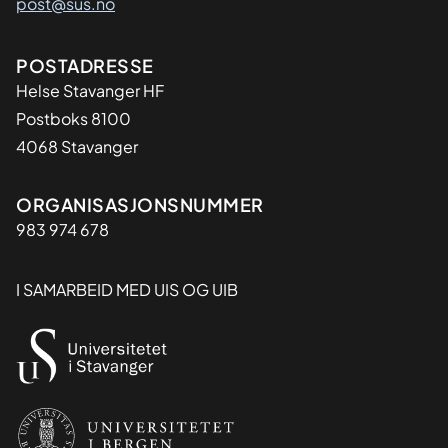
post@sus.no
Adresse
POSTADRESSE
Helse Stavanger HF
Postboks 8100
4068 Stavanger
Organisasjon
ORGANISASJONSNUMMER
983 974 678
I SAMARBEID MED UIS OG UIB