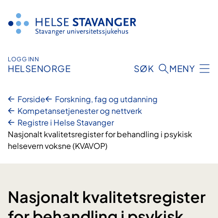
Hopp
til
innhold
LOGG INN
HELSENORGE
SØK
MENY
Forside
Forskning, fag og utdanning
Kompetansetjenester og nettverk
Registre i Helse Stavanger
Nasjonalt kvalitetsregister for behandling i psykisk
helsevern voksne (KVAVOP)
Nasjonalt kvalitetsregister
for behandling i psykisk