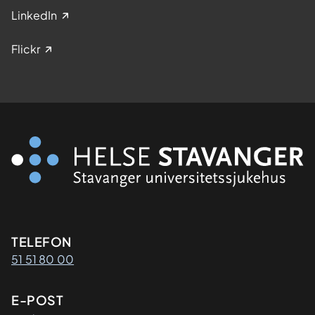
LinkedIn
Flickr
Kontaktinformasjon
TELEFON
51 51 80 00
E-POST