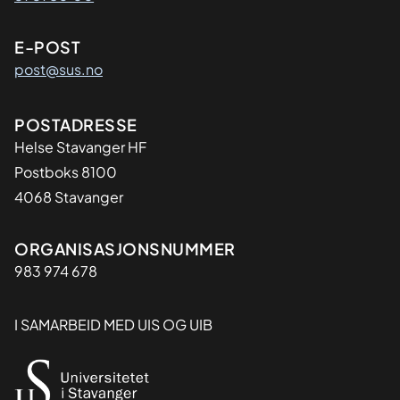
E-POST
post@sus.no
Adresse
POSTADRESSE
Helse Stavanger HF
Postboks 8100
4068 Stavanger
Organisasjon
ORGANISASJONSNUMMER
983 974 678
I SAMARBEID MED UIS OG UIB