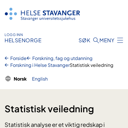
Hopp
til
innhold
LOGG INN
HELSENORGE
SØK
MENY
Forside
Forskning, fag og utdanning
Forskning i Helse Stavanger
Statistisk veiledning
Norsk
English
Statistisk veiledning
Statistisk analyse er et viktig redskap i