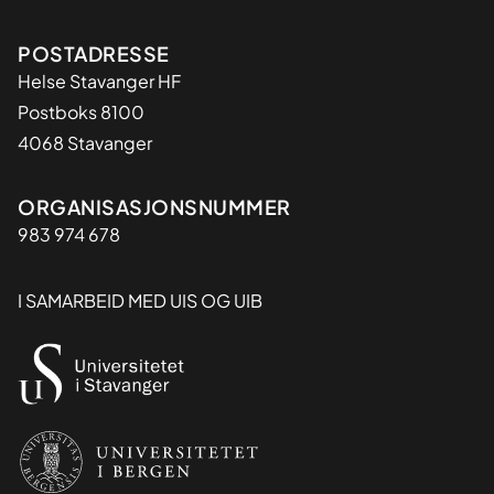
Adresse
POSTADRESSE
Helse Stavanger HF
Postboks 8100
4068 Stavanger
Organisasjon
ORGANISASJONSNUMMER
983 974 678
I SAMARBEID MED UIS OG UIB