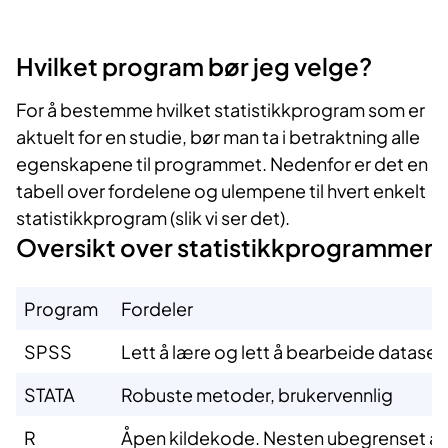
Hvilket pr​​ogram bør jeg velge?
For å bestemme hvilket statistikkprogram som er
aktuelt for en studie, bør man ta i betraktning alle
egenskapene til programmet. Nedenfor er det en
tabell over fordelene og ulempene til hvert enkelt
statistikkprogram (slik vi ser det).
Oversikt over statistikkprogrammer
​Program ​
​Fordeler
​SPSS
​Lett å læ​re og lett å bearbeide dataset
​STATA
​Robuste metoder, brukervennlig ​ ​
​R
​Åpen kildekode. Nesten ubegrenset ant