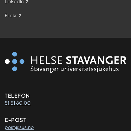
LinkedIn
Flickr
Kontaktinformasjon
TELEFON
51 51 80 00
E-POST
post@sus.no