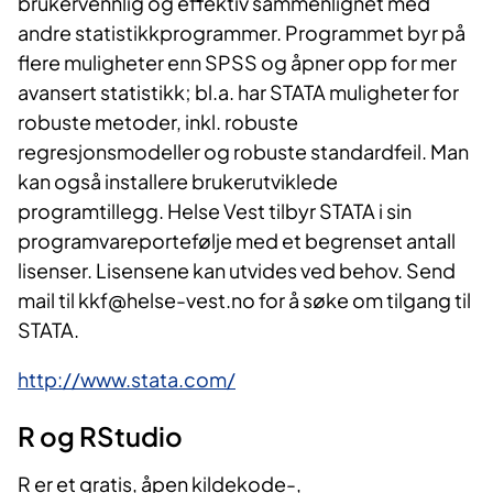
brukervennlig og effektiv sammenlignet med
andre statistikkprogrammer. Programmet byr på
flere muligheter enn SPSS og åpner opp for mer
avansert statistikk; bl.a. har STATA muligheter for
robuste metoder, inkl. robuste
regresjonsmodeller og robuste standardfeil. Man
kan også installere brukerutviklede
programtillegg. Helse Vest tilbyr STATA i sin
programvareportefølje med et begrenset antall
lisenser. Lisensene kan utvides ved behov. Send
mail til kkf@helse-vest.no for å søke om tilgang til
STATA.
http://www.stata.com/
R og RStu​​​dio
R er et gratis, åpen kildekode-,