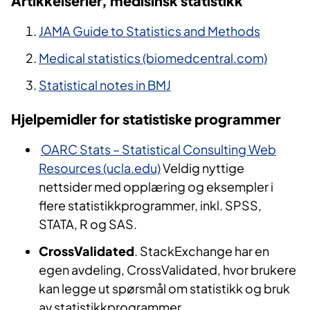
Artikkelserier, medisinsk statistikk
JAMA Guide to Statistics and Methods
Medical statistics (biomedcentral.com)
Statistical notes in BMJ
Hjelpemidler for statistiske programmer
​
OARC Stats – Statistical Consulting Web
Resources (ucla.edu)
Veldig nyttige
nettsider med opplæring og eksempler i
flere statistikkprogrammer, inkl. SPSS,
STATA, R og SAS.
CrossValidated
. ​StackExchange har en
egen avdeling, CrossValidated, hvor brukere
kan legge ut spørsmål om statistikk og bruk
av statistikkprogrammer.