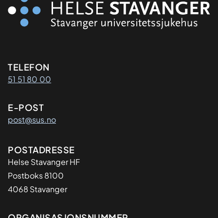
Kontaktinformasjon
TELEFON
51 51 80 00
E-POST
post@sus.no
Adresse
POSTADRESSE
Helse Stavanger HF
Postboks 8100
4068 Stavanger
ORGANISASJONSNUMMER