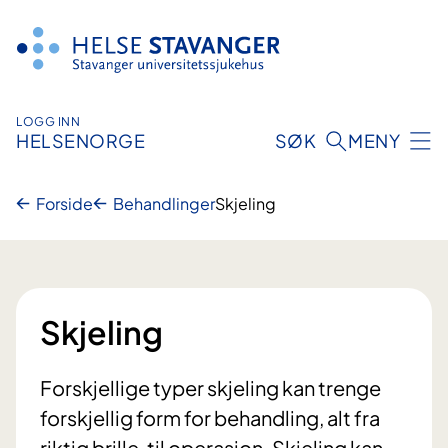
Hopp
til
innhold
LOGG INN
HELSENORGE
SØK
MENY
Forside
Behandlinger
Skjeling
Skjeling
Forskjellige typer skjeling kan trenge
forskjellig form for behandling, alt fra
riktig brille, til operasjon. Skjeling kan