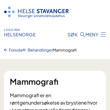
Hopp
til
innhold
LOGG INN
HELSENORGE
SØK
MENY
Forside
Behandlinger
Mammografi
Mammografi
Mammografi er en
røntgenundersøkelse av brystene hvor
vi ser etter eventuelle forandringer i