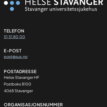
Kontaktinformasjon
TELEFON
51 51 80 00
E-POST
post@sus.no
Adresse
POSTADRESSE
Helse Stavanger HF
Postboks 8100
4068 Stavanger
Organisasjon
ORGANISASJONSNUMMER