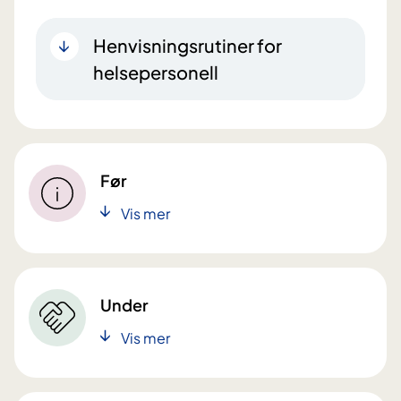
Henvisningsrutiner for
helsepersonell
Før
Vis mer
Under
Vis mer