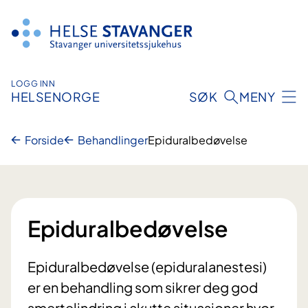
Hopp
til
innhold
LOGG INN
HELSENORGE
SØK
MENY
Forside
Behandlinger
Epiduralbedøvelse
Epiduralbedøvelse
Epiduralbedøvelse (epiduralanestesi)
er en behandling som sikrer deg god
smertelindring i akutte situasjoner hvor