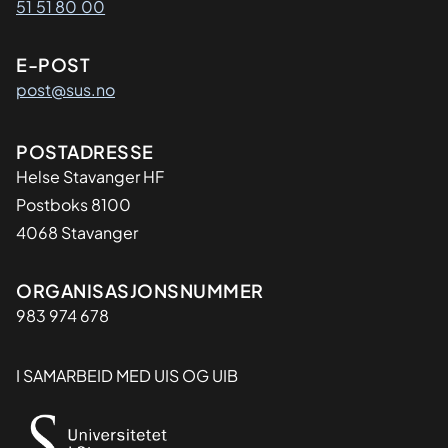
51 51 80 00
E-POST
post@sus.no
Adresse
POSTADRESSE
Helse Stavanger HF
Postboks 8100
4068 Stavanger
Organisasjon
ORGANISASJONSNUMMER
983 974 678
I SAMARBEID MED UIS OG UIB