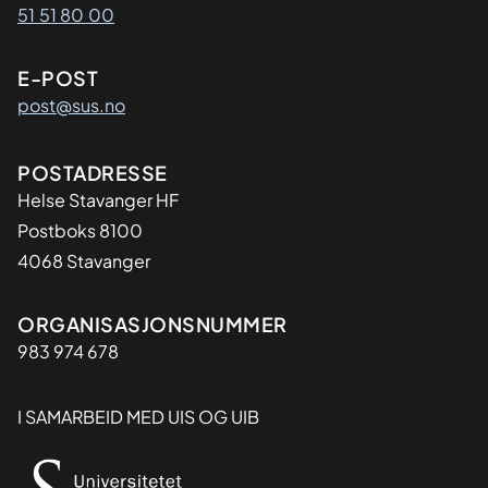
51 51 80 00
E-POST
post@sus.no
Adresse
POSTADRESSE
Helse Stavanger HF
Postboks 8100
4068 Stavanger
Organisasjon
ORGANISASJONSNUMMER
983 974 678
I SAMARBEID MED UIS OG UIB