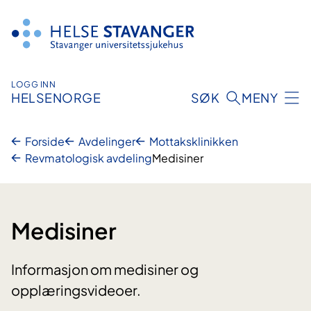
Hopp
til
innhold
LOGG INN
HELSENORGE
SØK
MENY
Forside
Avdelinger
Mottaksklinikken
Revmatologisk avdeling
Medisiner
Medisiner
Informasjon om medisiner og
opplæringsvideoer.