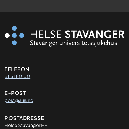
Kontaktinformasjon
TELEFON
51 51 80 00
E-POST
post@sus.no
Adresse
POSTADRESSE
Helse Stavanger HF