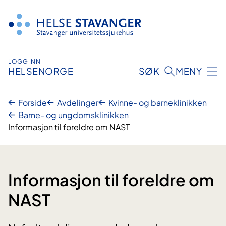
Hopp
til
innhold
LOGG INN
HELSENORGE
SØK
MENY
Forside
Avdelinger
Kvinne- og barneklinikken
Barne- og ungdomsklinikken
Informasjon til foreldre om NAST
Informasjon til foreldre om
NAST