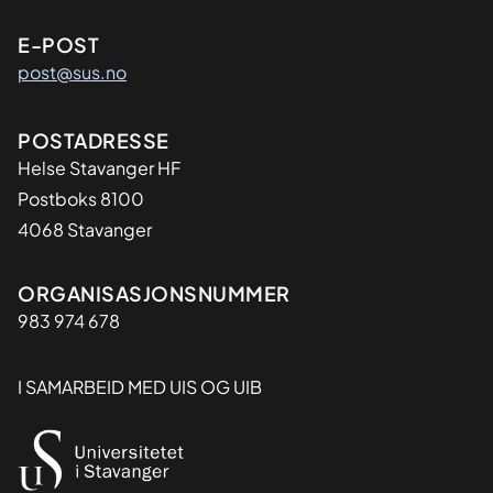
E-POST
post@sus.no
Adresse
POSTADRESSE
Helse Stavanger HF
Postboks 8100
4068 Stavanger
Organisasjon
ORGANISASJONSNUMMER
983 974 678
I SAMARBEID MED UIS OG UIB