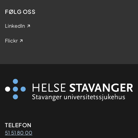
FØLG OSS
LinkedIn
Flickr
Kontaktinformasjon
TELEFON
51 51 80 00