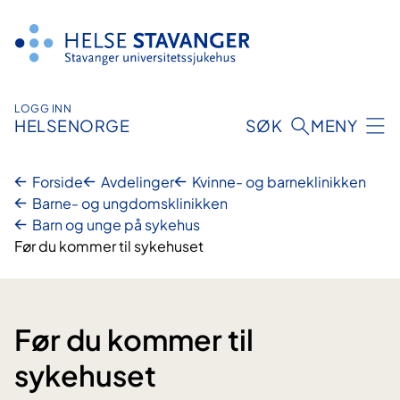
Hopp
til
innhold
LOGG INN
HELSENORGE
SØK
MENY
Forside
Avdelinger
Kvinne- og barneklinikken
Barne- og ungdomsklinikken
Barn og unge på sykehus
Før du kommer til sykehuset
Før du kommer til
sykehuset