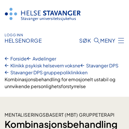
Hopp
til
innhold
LOGG INN
HELSENORGE
SØK
MENY
Forside
Avdelinger
Klinikk psykisk helsevern voksne
Stavanger DPS
Stavanger DPS gruppepoliklinikken
Kombinasjonsbehandling for emosjonelt ustabil og
unnvikende personlighetsforstyrrelse
MENTALISERINGSBASERT (MBT) GRUPPETERAPI
Kombinasjonsbehandling