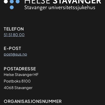
Kontaktinformasjon
TELEFON
51 51 80 00
E-POST
post@sus.no
Adresse
POSTADRESSE
Helse Stavanger HF
Postboks 8100
4068 Stavanger
Organisasjon
ORGANISASJONSNUMMER