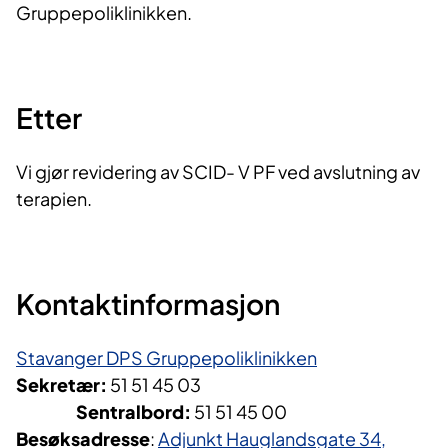
Gruppepoliklinikken.
Etter​
Vi gjør revidering av SCID- V PF ved avslutning av
terapien.
Kontaktinformasjon
Stavanger DPS Gruppepoliklinikken
Sekretær:
51 51 45 03
Sentralbord:
51 51 45 00
Besøksadresse
:
Adjunkt Hauglandsgate 34,