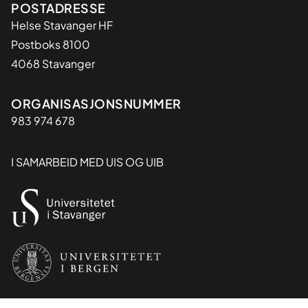
Adresse
POSTADRESSE
Helse Stavanger HF
Postboks 8100
4068 Stavanger
Organisasjon
ORGANISASJONSNUMMER
983 974 678
I SAMARBEID MED UIS OG UIB