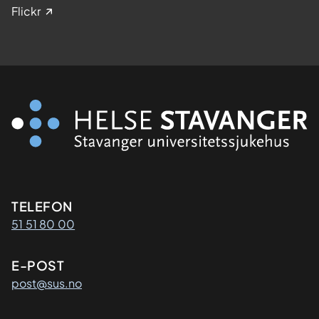
Flickr
Kontaktinformasjon
TELEFON
51 51 80 00
E-POST
post@sus.no