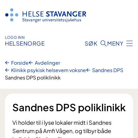
Hopp
til
innhold
LOGG INN
HELSENORGE
SØK
MENY
Forside
Avdelinger
Klinikk psykisk helsevern voksne
Sandnes DPS
Sandnes DPS poliklinikk
Sandnes DPS poliklinikk
Vi holder til i lyse lokaler midt i Sandnes
Sentrum på Amfi Vågen, og tilbyr både