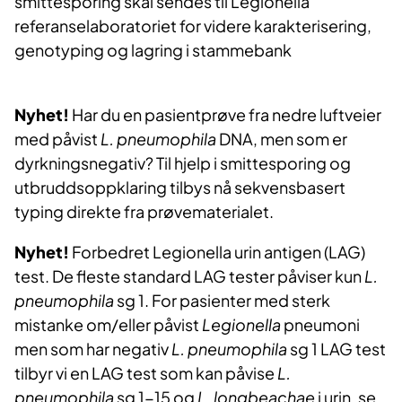
smittesporing skal sendes til Legionella
referanselaboratoriet for videre karakterisering,
genotyping og lagring i stammebank
Nyhet!
Har du en pasientprøve fra nedre luftveier
med påvist
L. pneumophila
DNA, men som er
dyrkningsnegativ? Til hjelp i smittesporing og
utbruddsoppklaring tilbys nå sekvensbasert
typing direkte fra prøvematerialet.
Nyhet!
Forbedret Legionella urin antigen (LAG)
test. De fleste standard LAG tester påviser kun
L.
pneumophila
sg 1. For pasienter med sterk
mistanke om/eller påvist
Legionella
pneumoni
men som har negativ
L. pneumophila
sg 1 LAG test
tilbyr vi en LAG test som kan påvise
L.
pneumophila
sg 1-15 og
L. longbeachae
i urin. se