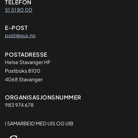
Kontaktinformasjon
TELEFON
51 51 80 00
E-POST
post@sus.no
Adresse
POSTADRESSE
Helse Stavanger HF
Postboks 8100
4068 Stavanger
Organisasjon
ORGANISASJONSNUMMER
983 974 678
I SAMARBEID MED UIS OG UIB