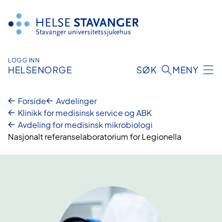
Hopp
til
innhold
LOGG INN
HELSENORGE
SØK
MENY
Forside
Avdelinger
Klinikk for medisinsk service og ABK
Avdeling for medisinsk mikrobiologi
Nasjonalt referanselaboratorium for Legionella