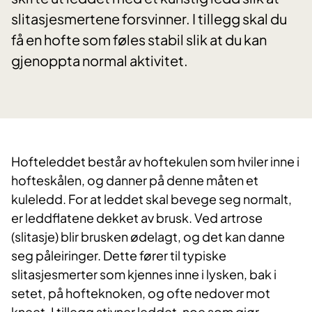
slitasjesmertene forsvinner. I tillegg skal du
få en hofte som føles stabil slik at du kan
gjenoppta normal aktivitet.
Hofteleddet består av hoftekulen som hviler inne i
hofteskålen, og danner på denne måten et
kuleledd. For at leddet skal bevege seg normalt,
er leddflatene dekket av brusk. Ved artrose
(slitasje) blir brusken ødelagt, og det kan danne
seg påleiringer. Dette fører til typiske
slitasjesmerter som kjennes inne i lysken, bak i
setet, på hofteknoken, og ofte nedover mot
kneet. I tillegg stivner leddet, noe som gjør