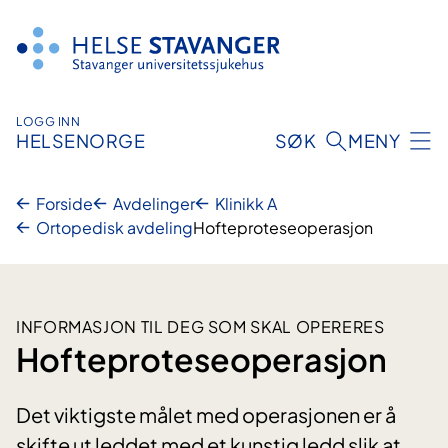
Hopp
til
innhold
LOGG INN
HELSENORGE
SØK
MENY
Forside
Avdelinger
Klinikk A
Ortopedisk avdeling
Hofteproteseoperasjon
INFORMASJON TIL DEG SOM SKAL OPERERES
Hofteproteseoperasjon
Det viktigste målet med operasjonen er å
skifte ut leddet med et kunstig ledd slik at