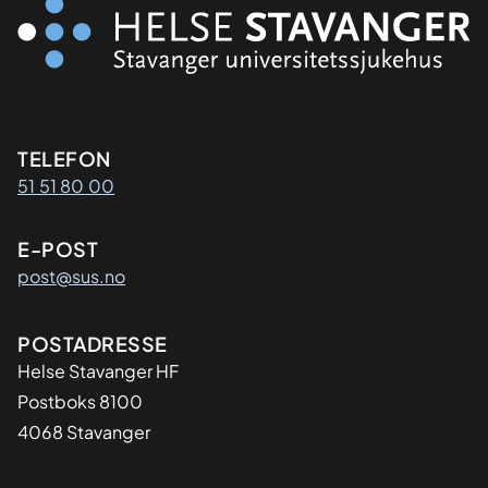
Kontaktinformasjon
TELEFON
51 51 80 00
E-POST
post@sus.no
Adresse
POSTADRESSE
Helse Stavanger HF
Postboks 8100
4068 Stavanger