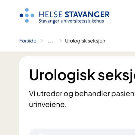
Hopp
til
innhold
Forside
..
.
Urologisk seksjon
Urologisk seks
Vi utreder og behandler pasie
urinveiene.