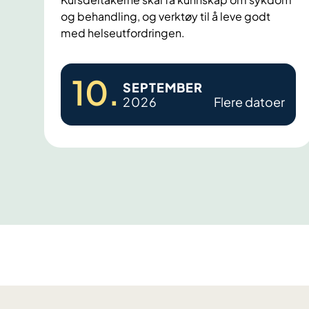
i
og behandling, og verktøy til å leve godt
d
med helseutfordringen.
e
P
10
.
SEPTEMBER
r
2026
Flere datoer
o
s
t
a
t
a
k
r
e
f
t