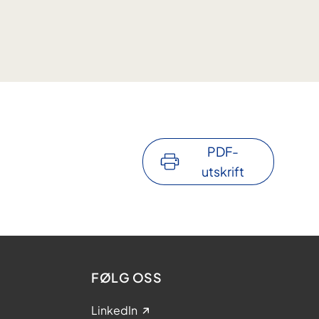
PDF-
utskrift
FØLG OSS
LinkedIn