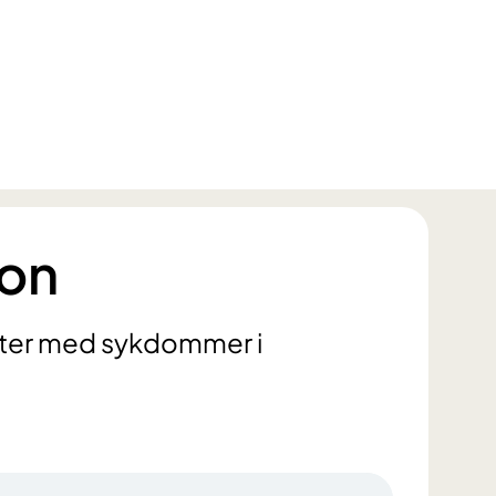
jon
nter med sykdommer i