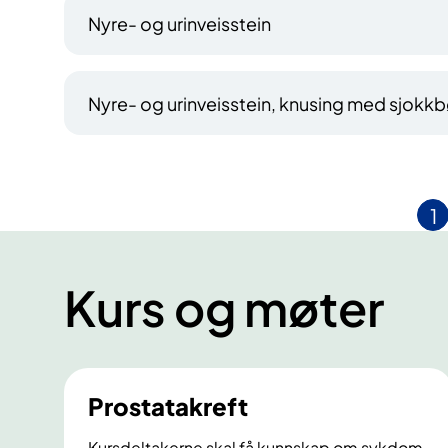
Nyre- og urinveisstein
Nyre- og urinveisstein, knusing med sjokk
1
N
å
v
Kurs og møter
r
e
n
d
Prostatakreft
e
s
Kursdeltakerne skal få kunnskap om sykdom