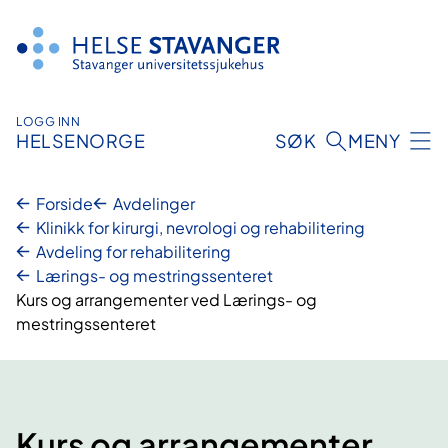
Hopp
til
innhold
LOGG INN
HELSENORGE
SØK
MENY
Forside
Avdelinger
Klinikk for kirurgi, nevrologi og rehabilitering
Avdeling for rehabilitering
Lærings- og mestringssenteret
Kurs og arrangementer ved Lærings- og
mestringssenteret
Kurs og arrangementer