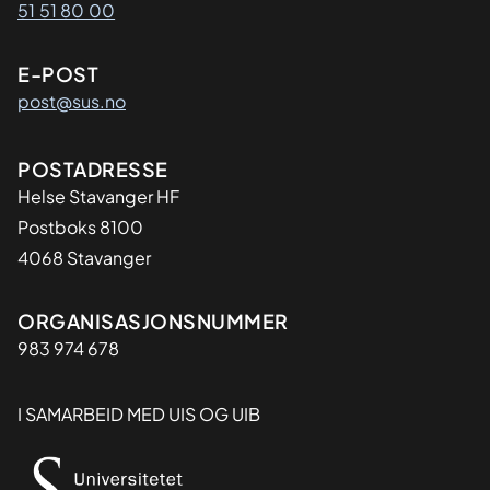
51 51 80 00
E-POST
post@sus.no
Adresse
POSTADRESSE
Helse Stavanger HF
Postboks 8100
4068 Stavanger
Organisasjon
ORGANISASJONSNUMMER
983 974 678
I SAMARBEID MED UIS OG UIB