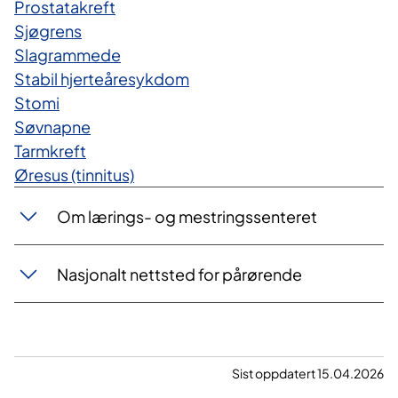
P​rostatakreft
Sjøgrens
Slagrammede
Stabil hjerteåresykdom
Stomi
Søvnapne
Tarmkreft
Øresus (tinnitus)
Om lærings- og mestringssenteret
Nasjonalt nettsted for pårørende
Sist oppdatert 15.04.2026