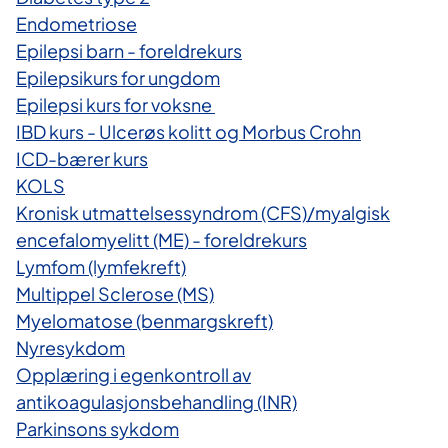
Endometriose
Epilepsi barn - foreldrekurs
Epilepsikurs for ungdom
Epilepsi kurs for voksne
IBD kurs - Ulcerøs kolitt og Morbus Crohn
ICD-bærer kurs
KOLS
Kronisk utmattelsessyndrom (CFS)/myalgisk
encefalomyelitt (ME) - foreldrekurs
Lymfom (lymfekreft)
Multippel Sclerose (MS)
Myelomatose (benmargskreft)
Nyresykdom
Opplæring i egenkontroll av
antikoagulasjonsbehandling (INR)
Parkinsons s​ykdom​