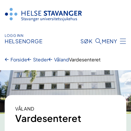
Hopp
til
innhold
LOGG INN
HELSENORGE
SØK
MENY
Forside
Steder
Våland
Vardesenteret
VÅLAND
Vardesenteret