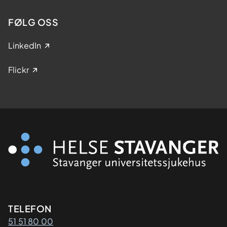
FØLG OSS
LinkedIn
Flickr
Kontaktinformasjon
TELEFON
51 51 80 00