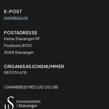
E-POST
post@sus.no
Adresse
POSTADRESSE
Helse Stavanger HF
Postboks 8100
4068 Stavanger
Organisasjon
ORGANISASJONSNUMMER
983 974 678
I SAMARBEID MED UIS OG UIB