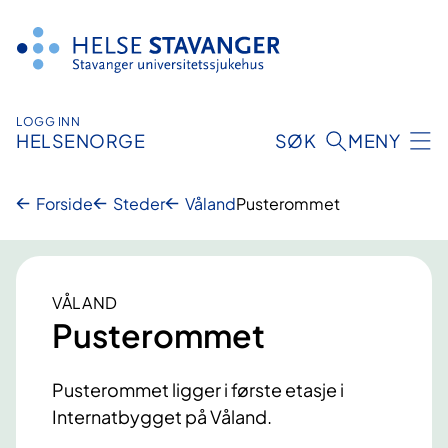
Hopp
til
innhold
LOGG INN
HELSENORGE
SØK
MENY
Forside
Steder
Våland
Pusterommet
VÅLAND
Pusterommet
Pusterommet ligger i første etasje i
Internatbygget på Våland.