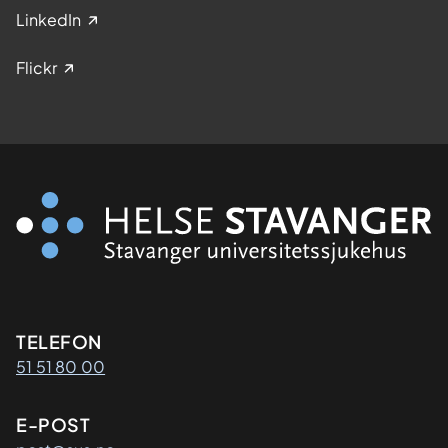
LinkedIn
Flickr
Kontaktinformasjon
TELEFON
51 51 80 00
E-POST