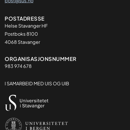
post@sus.no
Adresse
POSTADRESSE
Helse Stavanger HF
Postboks 8100
4068 Stavanger
Organisasjon
ORGANISASJONSNUMMER
983 974 678
I SAMARBEID MED UIS OG UIB