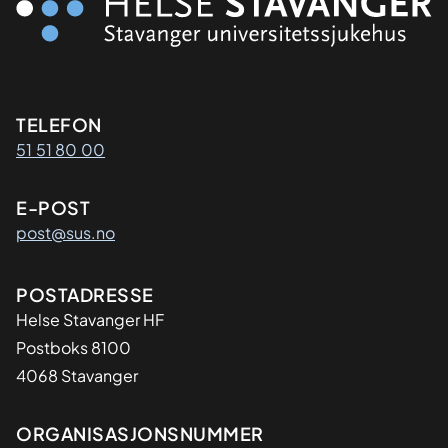
Kontaktinformasjon
TELEFON
51 51 80 00
E-POST
post@sus.no
Adresse
POSTADRESSE
Helse Stavanger HF
Postboks 8100
4068 Stavanger
Organisasjon
ORGANISASJONSNUMMER