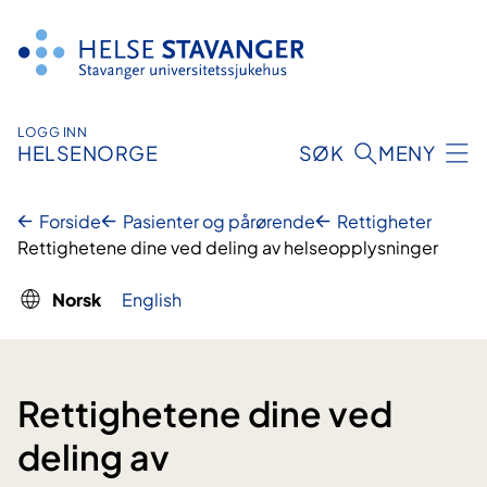
Hopp
til
innhold
LOGG INN
HELSENORGE
SØK
MENY
Forside
Pasienter og pårørende
Rettigheter
Rettighetene dine ved deling av helseopplysninger
Norsk
English
Rettighetene dine ved
deling av