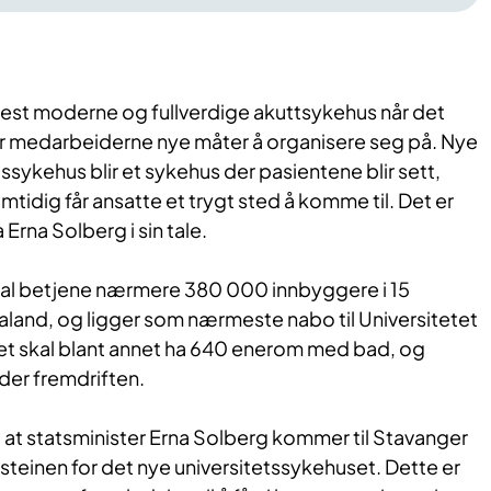
 mest moderne og fullverdige akuttsykehus når det
år medarbeiderne nye måter å organisere seg på. Nye
ssykehus blir et sykehus der pasientene blir sett,
mtidig får ansatte et trygt sted å komme til. Det er
a Erna Solberg i sin tale.
kal betjene nærmere 380 000 innbyggere i 15
and, og ligger som nærmeste nabo til Universitetet
et skal blant annet ha 640 enerom med bad, og
er fremdriften.
på at statsminister Erna Solberg kommer til Stavanger
steinen for det nye universitetssykehuset. Dette er