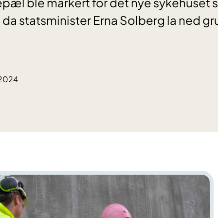
epæl ble markert for det nye sykehuset s
 da statsminister Erna Solberg la ned gr
.2024