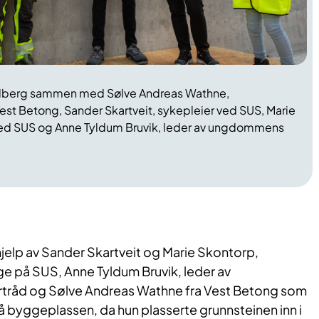
Solberg sammen med Sølve Andreas Wathne,
st Betong, Sander Skartveit, sykepleier ved SUS, Marie
ved SUS og Anne Tyldum Bruvik, leder av ungdommens
hjelp av Sander Skartveit og Marie Skontorp,
ge på SUS, Anne Tyldum Bruvik, leder av
råd og Sølve Andreas Wathne fra Vest Betong som
å byggeplassen, da hun plasserte grunnsteinen inn i