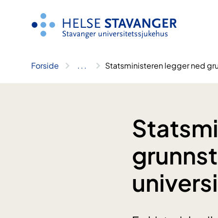
Hopp
til
innhold
Forside
..
.
Statsministeren legger ned gru
Statsmi
grunnst
univers