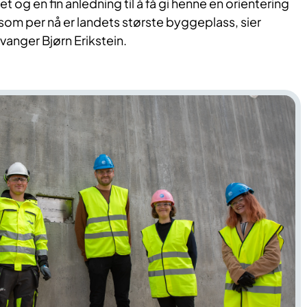
t og en fin anledning til å få gi henne en orientering
som per nå er landets største byggeplass, sier
avanger Bjørn Erikstein.