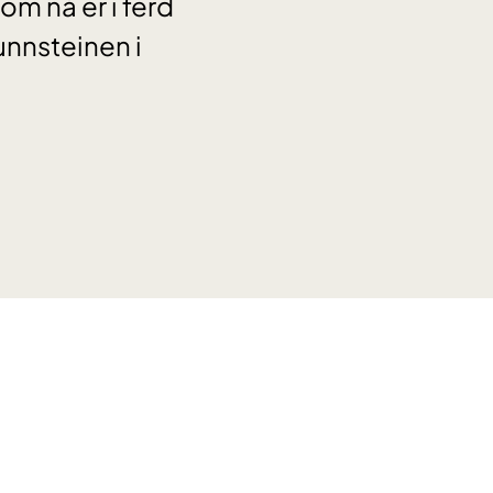
om nå er i ferd
unnsteinen i