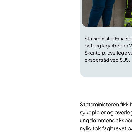
Statsminister Erna 
betongfagarbeider Ve
Skontorp, overlege 
ekspertråd ved SUS.
Statsministeren fikk 
sykepleier og overle
ungdommens ekspert
nylig tok fagbrevet p