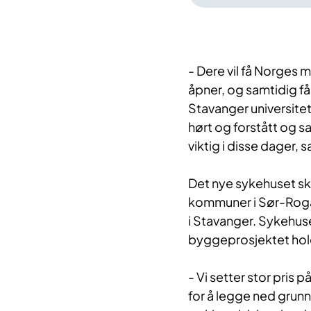
- Dere vil få Norges
åpner, og samtidig f
Stavanger universitet
hørt og forstått og sa
viktig i disse dager, s
Det nye sykehuset s
kommuner i Sør-Rogal
i Stavanger. Sykehus
byggeprosjektet hold
- Vi setter stor pris 
for å legge ned grunn