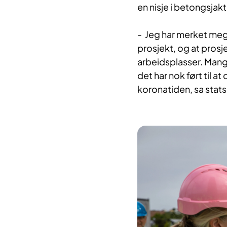
en nisje i betongsjak
- Jeg har merket meg 
prosjekt, og at prosje
arbeidsplasser. Mange
det har nok ført til a
koronatiden, sa stats