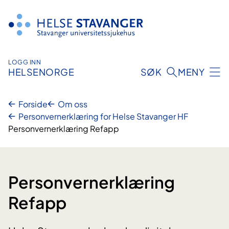
Hopp
til
innhold
LOGG INN
HELSENORGE
SØK
MENY
Forside
Om oss
Personvernerklæring for Helse Stavanger HF
Personvernerklæring Refapp
Personvernerklæring
Refapp