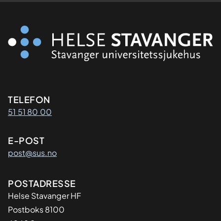
Kontaktinformasjon
TELEFON
51 51 80 00
E-POST
post@sus.no
Adresse
POSTADRESSE
Helse Stavanger HF
Postboks 8100