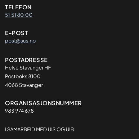
Kontaktinformasjon
TELEFON
51 51 80 00
E-POST
post@sus.no
Adresse
POSTADRESSE
Helse Stavanger HF
Postboks 8100
4068 Stavanger
Organisasjon
ORGANISASJONSNUMMER
983 974 678
I SAMARBEID MED UIS OG UIB