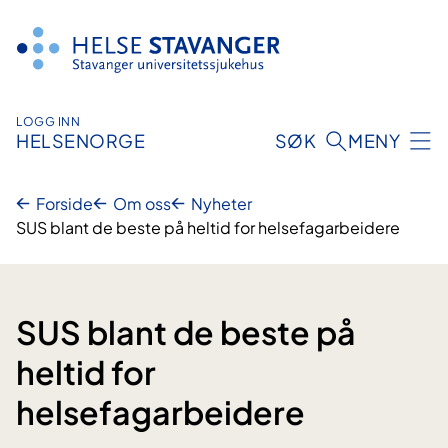
Hopp
til
innhold
LOGG INN
HELSENORGE
SØK
MENY
Forside
Om oss
Nyheter
SUS blant de beste på heltid for helsefagarbeidere
SUS blant de beste på
heltid for
helsefagarbeidere