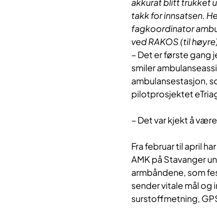
akkurat blitt trukket u
takk for innsatsen.
fagkoordinator ambu
ved RAKOS (til høyre)
– Det er første gang 
smiler ambulanseassi
ambulansestasjon, so
pilotprosjektet eTria
– Det var kjekt å vær
Fra februar til april
AMK på Stavanger uni
armbåndene, som fes
sender vitale mål og 
surstoffmetning, GP