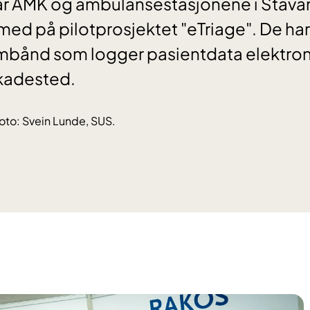
har AMK og ambulansestasjonene i Stava
ed på pilotprosjektet "eTriage". De har 
mbånd som logger pasientdata elektroni
skadested.
oto: Svein Lunde, SUS.