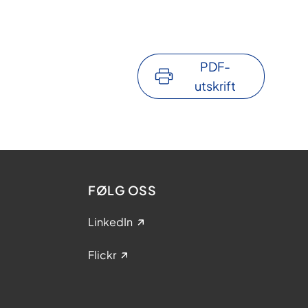
PDF-
utskrift
FØLG OSS
LinkedIn
Flickr