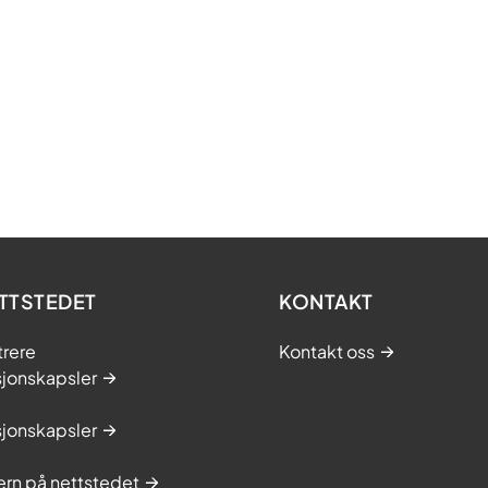
TTSTEDET
KONTAKT
trere
Kontakt oss
sjonskapsler
sjonskapsler
rn på nettstedet