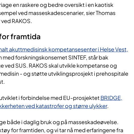
riage en raskere og bedre oversikt i en kaotisk
ksempel ved masseskadescenarier, sier Thomas
er ved RAKOS.
for framtida
nalt akuttmedisinsk kompetansesenter i Helse Vest,
 med forskningskonsernet SINTEF, står bak
age ved SUS. RAKOS skal utvikle kompetanse og
medisin - og støtte utviklingsprosjekt i prehospitale
st.
utviklet i forbindelse med EU-prosjektet
BRIDGE,
ikkerheten ved katastrofer og større ulykker
.
iage både i daglig bruk og på masseskadeøvelse.
ktøy for framtiden, og vi tar nå med erfaringene fra