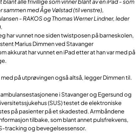
t blant alle frivillige som vinner blant av en iPad - som
 Her sammen med
Åge Vølstad
(til venstre)
,
lansen - RAKOS og Thomas Werner Lindner,
leder
.
jeg har vunnet noe siden twistposen på barneskolen,
stent Marius Dimmen ​ved Stavanger
m akkurat har vunnet en iPad etter at han var med på
ge.
e med på utprøvingen også altså, legger Dimmen til.
 har ambulansestasjonene i Stavanger og Egersund og
versitetssjukehus (SUS) testet de elektroniske
tes på pasienter på et skadested. Armbåndene
informasjon tilbake, som blant annet pulsfrekvens,
S-tracking og bevegelsessensor.