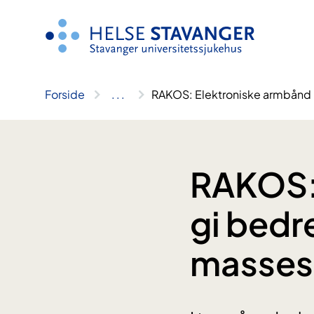
Hopp
til
innhold
Forside
..
.
RAKOS: Elektroniske armbånd 
RAKOS:
gi bedr
masses