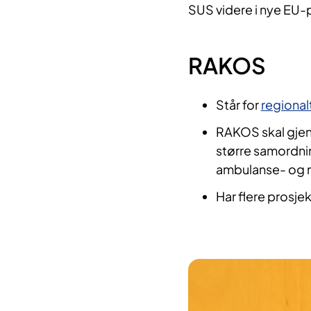
SUS videre i nye EU-p
RAKOS
​Står for
regional
RAKOS skal gjen
større samordni
ambulanse- og m
Har flere prosje