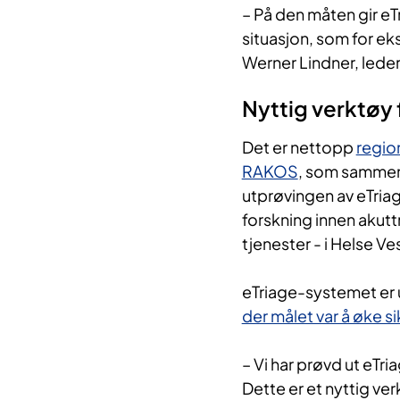
– På den måten gir eT
situasjon, som for e
Werner Lindner, led
Nyttig verktøy 
Det er nettopp
regio
RAKOS
, som sammen
utprøvingen av eTri
forskning innen akutt
tjenester - i Helse Ve
eTriage-systemet er 
der målet var å øke s
– Vi har prøvd ut eTr
Dette er et nyttig ver