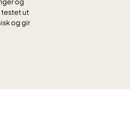
nger og
testet ut
sk og gir