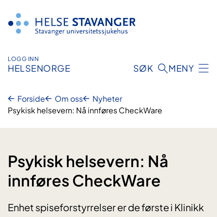
Hopp
til
innhold
LOGG INN
HELSENORGE
SØK
MENY
Forside
Om oss
Nyheter
Psykisk helsevern: Nå innføres CheckWare
Psykisk helsevern: Nå
innføres CheckWare
Enhet spiseforstyrrelser er de første i Klinikk