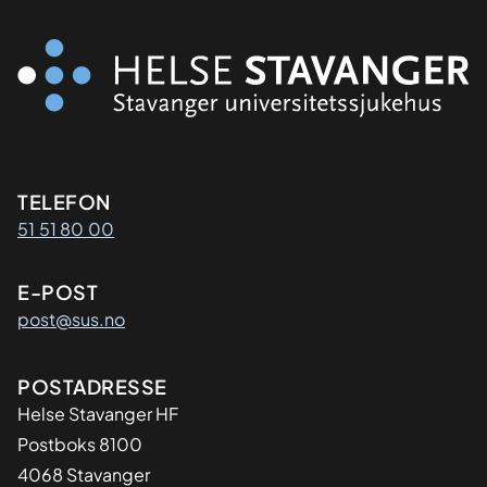
Kontaktinformasjon
TELEFON
51 51 80 00
E-POST
post@sus.no
Adresse
POSTADRESSE
Helse Stavanger HF
Postboks 8100
4068 Stavanger