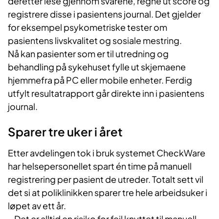
deretter lese gjennom svarene, regne ut score og
registrere disse i pasientens journal. Det gjelder
for eksempel psykometriske tester om
pasientens livskvalitet og sosiale mestring.
Nå kan pasienter som er til utredning og
behandling på sykehuset fylle ut skjemaene
hjemmefra på PC eller mobile enheter. Ferdig
utfylt resultatrapport går direkte inn i pasientens
journal.
Sparer tre uker i året
Etter avdelingen tok i bruk systemet CheckWare
har helsepersonellet spart én time på manuell
registrering per pasient de utreder. Totalt sett vil
det si at poliklinikken sparer tre hele arbeidsuker i
løpet av ett år.
– Det er alltid en risiko for feil knyttet til manuell