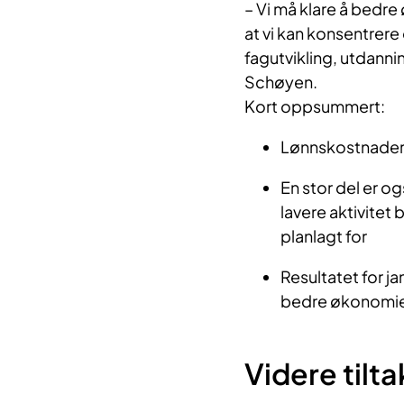
–
Vi må klare å bedre
at vi kan konsentrer
fagutvikling, utdanni
Schøyen.
Kort oppsummert:
Lønnskostnader u
En stor del er o
lavere aktivitet 
planlagt for ​
Resultatet for ja
bedre økonomien 
Videre tilt