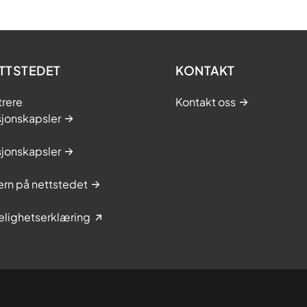
TTSTEDET
KONTAKT
trere
Kontakt oss
sjonskapsler
sjonskapsler
rn på nettstedet
elighetserklæring