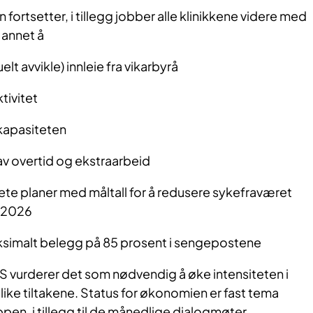
fortsetter, i tillegg jobber alle klinikkene videre med
t annet å
lt avvikle) innleie fra vikarbyrå
ktivitet
kapasiteten
av overtid og ekstraarbeid
te planer med måltall for å redusere sykefraværet
l 2026
ksimalt belegg på 85 prosent i sengepostene
vurderer det som nødvendig å øke intensiteten i
ike tiltakene. Status for økonomien er fast tema
ppen, i tillegg til de månedlige dialogmøter