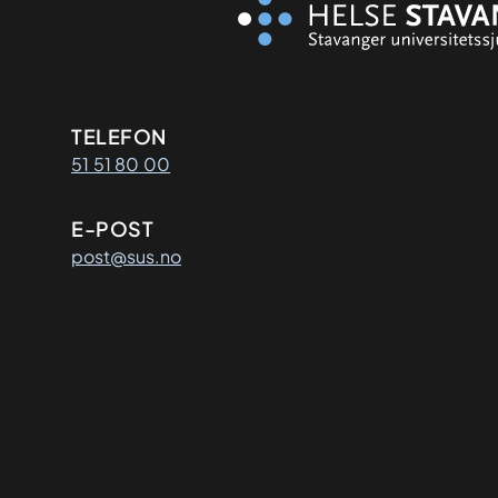
Kontaktinformasjon
TELEFON
51 51 80 00
E-POST
post@sus.no