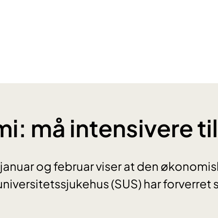
: må intensivere ti
 januar og februar viser at den økonomi
niversitetssjukehus (SUS) har forverret s