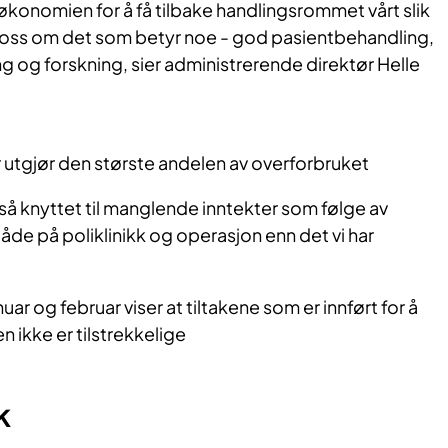
 økonomien for å få tilbake handlingsrommet vårt slik
e oss om det som betyr noe - god pasientbehandling,
ng og forskning, sier administrerende direktør Helle
tgjør den største andelen av overforbruket​
gså knyttet til manglende inntekter som følge av
både på poliklinikk og operasjon enn det vi har
nuar og februar viser at tiltakene som er innført for å
ikke er tilstrekkelige
ak