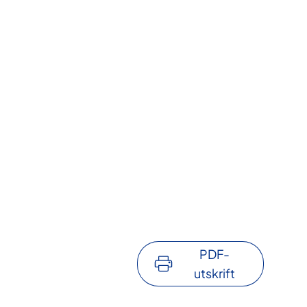
PDF-
utskrift