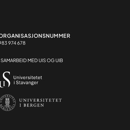
Organisasjon
ORGANISASJONSNUMMER
983 974 678
I SAMARBEID MED UIS OG UIB