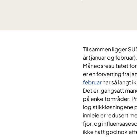
Til sammen ligger SUS 
år (januar og februar).
Månedsresultatet for 
er en forverring fra ja
februar
har så langt ik
Det er igangsatt mange
på enkeltområder: P
logistikkløsningene 
innleie er redusert 
fjor, og influensaseso
ikke hatt god nok eff