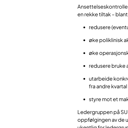
Ansettelseskontrollen 
en rekke tiltak – blan
redusere (eventue
øke poliklinisk a
øke operasjons
redusere bruke 
utarbeide konkre
fra andre kvarta
styre mot et ma
Ledergruppen på SUS 
oppfølgingen av de ul
ukentlig for ledergru