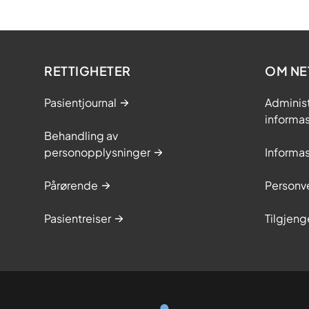
RETTIGHETER
OM NE
Pasientjournal
Adminis
informa
Behandling av
personopplysninger
Informa
Pårørende
Personve
Pasientreiser
Tilgjeng