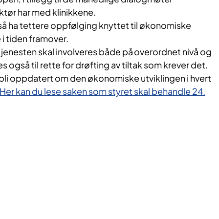
ktør har med klinikkene.
også ha tettere oppfølging knyttet til økonomiske
 i tiden framover.
etjenesten skal involveres både på overordnet nivå og
es også til rette for drøfting av tiltak som krever det.
 bli oppdatert om den økonomiske utviklingen i hvert
Her kan du lese saken som styret skal behandle 24.