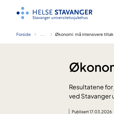
Hopp
til
innhold
Forside
..
.
Økonomi: må intensivere tiltak
Økonomi
Resultatene for
ved Stavanger u
Publisert 17.03.2026