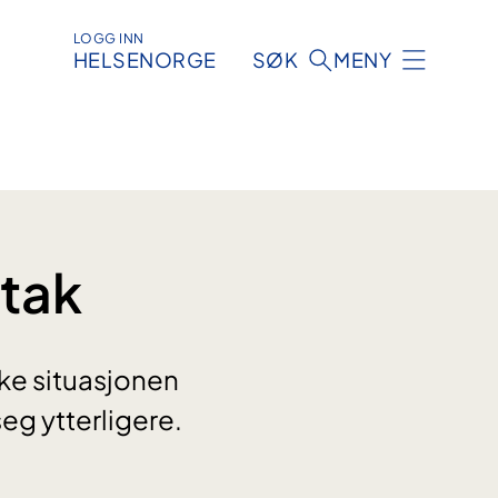
LOGG INN
HELSENORGE
SØK
MENY
ltak
ske situasjonen
eg ytterligere.