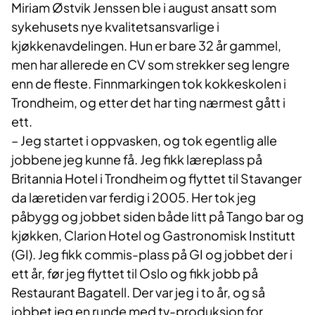
Miriam Østvik Jenssen ble i august ansatt som
sykehusets nye kvalitetsansvarlige i
kjøkkenavdelingen. Hun er bare 32 år gammel,
men har allerede en CV som strekker seg lengre
enn de fleste. Finnmarkingen tok kokkeskolen i
Trondheim, og etter det har ting nærmest gått i
ett.
– Jeg startet i oppvasken, og tok egentlig alle
jobbene jeg kunne få. Jeg fikk læreplass på
Britannia Hotel i Trondheim og flyttet til Stavanger
da læretiden var ferdig i 2005. Her tok jeg
påbygg og jobbet siden både litt på Tango bar og
kjøkken, Clarion Hotel og Gastronomisk Institutt
(GI). Jeg fikk commis-plass på GI og jobbet der i
ett år, før jeg flyttet til Oslo og fikk jobb på
Restaurant Bagatell. Der var jeg i to år, og så
jobbet jeg en runde med tv-produksjon for