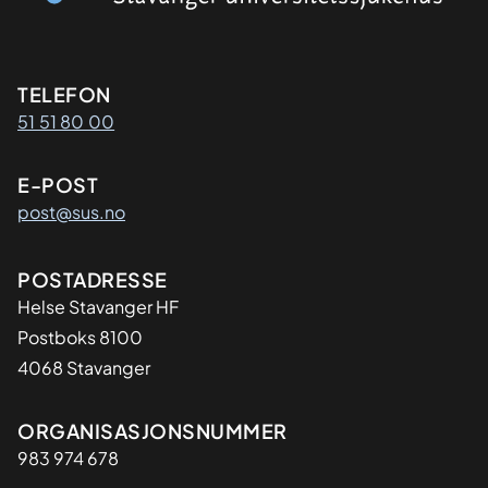
Kontaktinformasjon
TELEFON
51 51 80 00
E-POST
post@sus.no
Adresse
POSTADRESSE
Helse Stavanger HF
Postboks 8100
4068 Stavanger
Organisasjon
ORGANISASJONSNUMMER
983 974 678