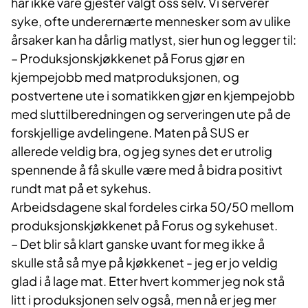
har ikke våre gjester valgt oss selv. Vi serverer
syke, ofte underernærte mennesker som av ulike
årsaker kan ha dårlig matlyst, sier hun og legger til:
– Produksjonskjøkkenet på Forus gjør en
kjempejobb med matproduksjonen, og
postvertene ute i somatikken gjør en kjempejobb
med sluttilberedningen og serveringen ute på de
forskjellige avdelingene. Maten på SUS er
allerede veldig bra, og jeg synes det er utrolig
spennende å få skulle være med å bidra positivt
rundt mat på et sykehus.
Arbeidsdagene skal fordeles cirka 50/50 mellom
produksjonskjøkkenet på Forus og sykehuset.
– Det blir så klart ganske uvant for meg ikke å
skulle stå så mye på kjøkkenet - jeg er jo veldig
glad i å lage mat. Etter hvert kommer jeg nok stå
litt i produksjonen selv også, men nå er jeg mer