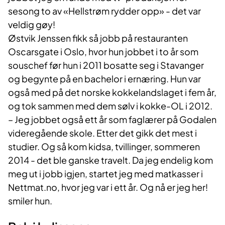
sesong to av «Hellstrøm rydder opp» - det var
veldig gøy!
Østvik Jenssen fikk så jobb på restauranten
Oscarsgate i Oslo, hvor hun jobbet i to år som
souschef før hun i 2011 bosatte seg i Stavanger
og begynte på en bachelor i ernæring. Hun var
også med på det norske kokkelandslaget i fem år,
og tok sammen med dem sølv i kokke-OL i 2012.
– Jeg jobbet også ett år som faglærer på Godalen
videregående skole. Etter det gikk det mest i
studier. Og så kom kidsa, tvillinger, sommeren
2014 - det ble ganske travelt. Da jeg endelig kom
meg ut i jobb igjen, startet jeg med matkasser i
Nettmat.no, hvor jeg var i ett år. Og nå er jeg her!
smiler hun.