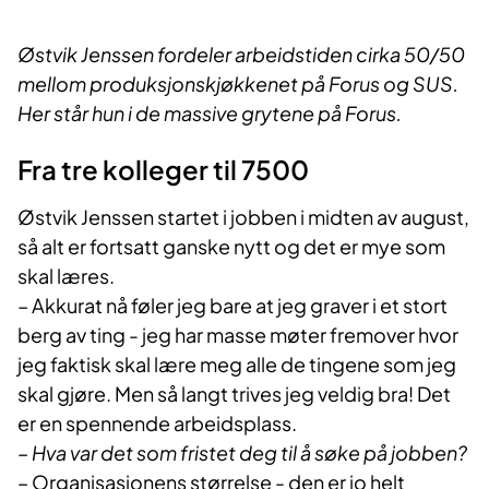
Østvik Jenssen fordeler arbeidstiden cirka 50/50
mellom produksjonskjøkkenet på Forus og SUS.
Her står hun i de massive grytene på Forus.
Fra tre kolleger til 7500
Østvik Jenssen startet i jobben i midten av august,
så alt er fortsatt ganske nytt og det er mye som
skal læres.
– Akkurat nå føler jeg bare at jeg graver i et stort
berg av ting - jeg har masse møter fremover hvor
jeg faktisk skal lære meg alle de tingene som jeg
skal gjøre. Men så langt trives jeg veldig bra! Det
er en spennende arbeidsplass.
– Hva var det som fristet deg til å søke på jobben?
– Organisasjonens størrelse - den er jo helt