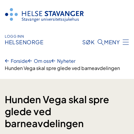
Hopp
til
innhold
LOGG INN
HELSENORGE
SØK
MENY
Forside
Om oss
Nyheter
Hunden Vega skal spre glede ved barneavdelingen
Hunden Vega skal spre
glede ved
barneavdelingen