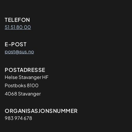
Kontaktinformasjon
TELEFON
51 51 80 00
E-POST
post@sus.no
Adresse
POSTADRESSE
Helse Stavanger HF
Postboks 8100
4068 Stavanger
Organisasjon
ORGANISASJONSNUMMER
983 974 678