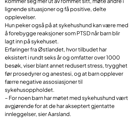
kommer seg mer ut av rommet sitt, møte andre i
lignende situasjoner og få positive, delte
opplevelser.
Hun peker også på at sykehushund kan være med
å forebygge reaksjoner som PTSD når barn blir
lagt inn på sykehuset.
Erfaringer fra Østlandet, hvor tilbudet har
eksistert i rundt seks år og omfatter over 1000
besøk, viser blant annet redusert stress, trygghet
før prosedyrer og anestesi, og at barn opplever
færre negative assosiasjoner til
sykehusoppholdet.
– For noen barn har møtet med sykehushund vært
avgjørende for at de har akseptert gjentatte
innleggelser, sier Aarsland.