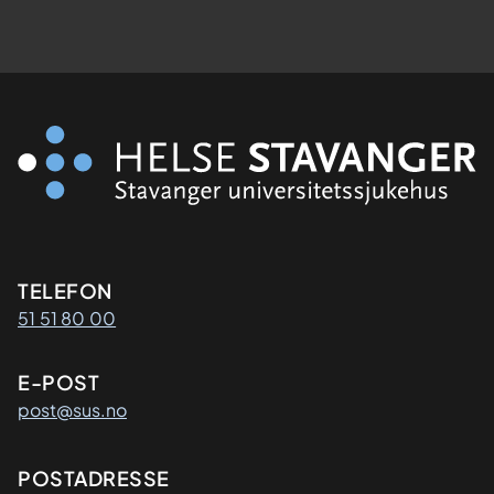
Kontaktinformasjon
TELEFON
51 51 80 00
E-POST
post@sus.no
Adresse
POSTADRESSE