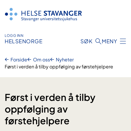
Hopp
til
innhold
LOGG INN
HELSENORGE
SØK
MENY
Forside
Om oss
Nyheter
Først i verden å tilby oppfølging av førstehjelpere
Først i verden å tilby
oppfølging av
førstehjelpere