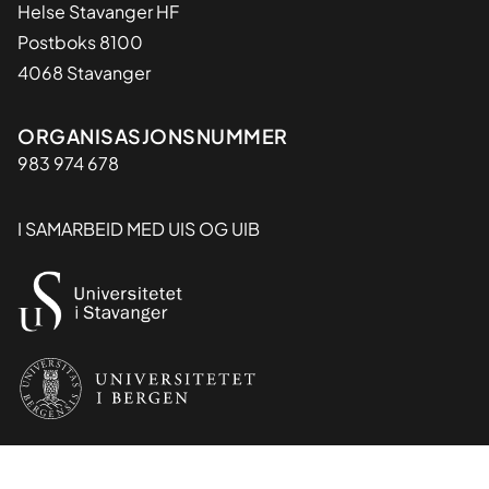
Helse Stavanger HF
Postboks 8100
4068 Stavanger
Organisasjon
ORGANISASJONSNUMMER
983 974 678
I SAMARBEID MED UIS OG UIB